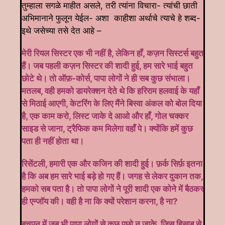
तुम्हाला सगळे माहीत असले, तरी त्यांना विचारा- त्यांची छाती
अभिमानाने फुलून येईल- अशा काहीशा अर्थाचे त्याचे हे शब्द-
इथे जसेच्या तसे देत आहे –
मेरी रियल सिस्टर एक भी नहीं है, लेकिन हाँ, कज़न सिस्टर्स बहुत
हैं। जब पहली कज़न सिस्टर की शादी हुई, हम सारे भाई बहुत
छोटे थे। तो ऑफ़-कोर्स, पापा लोगों ने ही सब कुछ संभाला।
मतलब, वही हमको डायरेक्शन देते थे कि हरिराम हलवाई के यहाँ
से मिठाई आएगी, केटरिंग के लिए मैंने बिस्वा अंकल को बोल दिया
है, एक काम करो, लिस्ट जाके दे आओ और हाँ, गोल चक्कर
साइड से जाना, ट्रैफिक कम मिलेगा वहाँ पे। क्योंकि हमें कुछ
पता ही नहीं होता था।
रिसेंटली, हमारी एक और कजिन की शादी हुई। फ़र्क सिर्फ़ इतना
है कि अब हम सारे भाई बड़े हो गए हैं। जगह से लेकर दुकान तक,
हमको सब पता है। तो पापा लोगों ने पूरी शादी एक कोने में बैठकर
ही एन्जॉय की। वही है ना कि क्यों परेशान करना, है ना?
बचपन में जब भी पापा लोगों से कुछ पूछो न जाके, जिस हिसाब से