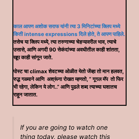
काल आपण अशोक सराफ यांनी त्या 3 मिनिटांच्या क्लिप मध्ये
किती intense expressions दिले होते, ते आपण पाहिले.
तसेच या क्लिप मध्ये, त्या तरुणाच्या चेहऱ्यावरील भाव, त्याचे
उसासे, आणि अगदी 90 सेकंदांच्या अवधीतील काही शांतता,
खूप काही सांगून जाते.
पोस्ट चा climax शेवटच्या ओळीत येतो जेंव्हा तो मान हलवत,
रुद्ध गळ्याने आणि अश्रूंना रोखत म्हणतो, ” गूगल मॅप तो फिर
भी रहेगा, लेकिन ये लोग..” आणि पुढले शब्द त्याच्या घशातच
राहून जातात.
If you are going to watch one
thing today, please watch this