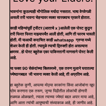
भावनांना कुठल्याही भौगोलिक मर्यादा नसतात. भाषा वेगवेगळी
असली तरी भावना चेहऱ्यावर व्यक्त सारख्याच प्रकारे होतात.
काही महिन्यांपूर्वी ट्वीटर (आताचे x )आलेली एक पोस्ट कुठून
तरी फिरत फिरत माझ्यापर्यंत आली होती, आणि ती फारच भावली
होती. मी याआधी कदाचित काही whatsapp ग्रुप्स मध्ये
शेअर केली ही होती. त्यामुळे त्याची द्विरुक्ती होत असल्यास
क्षमस्व . हो पोस्ट बहुतेक एका पाकिस्तानी माणसाने पोस्ट केली
आहे.
या फक्त 90 सेकंदांच्या क्लिपमध्ये , एक तरुण मुलाने घरातल्या
ज्येष्ठानबद्दल जी भावना व्यक्त केली आहे, ती अप्रतिम आहे.
हा बहुतेक कुणी, आपल्या मोठ्या काकांना किंवा आजोबांना खूप
प्रेम करणारा एक तरूण, जुन्या पिढीतील लोकांची होणारी
तळमळ ओळखतो, त्याला त्याच्या ज्येष्ठां बद्दल अपार माया आहे,
आणि आता त्यांची आयुष्याची संध्याकाळ आहे, ही जाणीव आहे.