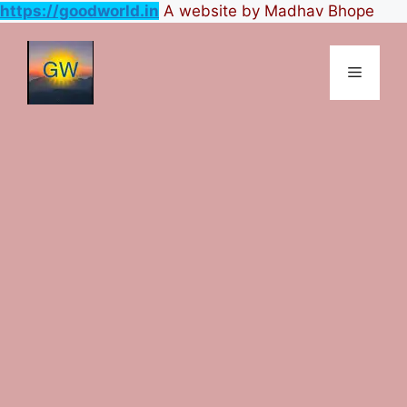
https://goodworld.in
A website by Madhav Bhope