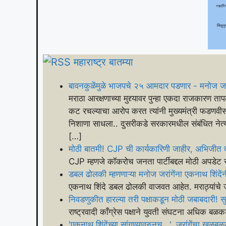
महाराष्ट्र बातम्या
बावनकुळेंमुळे भाजपचे २५ आमदार पडणार - मनोज ज
मराठा आरक्षणाच्या मुद्द्यावर पुन्हा एकदा राजकारण त
कट रचल्याचा आरोप करत त्यांनी मुख्यमंत्री फडणवीस, म
निशाणा साधला.. दुसरीकडे सरकारमधील संबंधित नेत्या
[…]
मोठी बातमी! CJP ची कार्यकारिणी जाहीर, अभिजीत द
CJP म्हणजे कॉकरोच जनता पार्टीबद्दल मोठी अपडेट 
डबल ढोलकी म्हणणाऱ्या मनोज जरांगेंना एकनाथ शिंदेंनी 
एकनाथ शिंदे डबल ढोलकी वाजवत आहेत. मराठ्यांचे 
निवडणुकीत हारल्या तरी पक्षाकडून मोठी जबाबदारी! सुन
राष्ट्रवादी काँग्रेस पक्षाने युवती संघटना अधिक बळकट क
'एकनाथ शिंदेंच्या सांगण्यावरुनच...', जरांगेंचा खळ