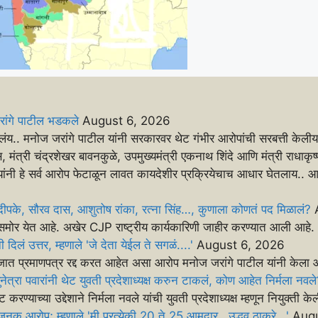
रांगे पाटील भडकले
August 6, 2026
ापलंय.. मनोज जरांगे पाटील यांनी सरकारवर थेट गंभीर आरोपांची सरबत्ती केलीय.
ंत्री चंद्रशेखर बावनकुळे, उपमुख्यमंत्री एकनाथ शिंदे आणि मंत्री राधाकृष्
ंनी हे सर्व आरोप फेटाळून लावत कायदेशीर प्रक्रियेचाच आधार घेतलाय.. आरोप
ीपके, सौरव दास, आशुतोष रांका, रत्ना सिंह…, कुणाला कोणतं पद मिळालं?
समोर येत आहे. अखेर CJP राष्ट्रीय कार्यकारिणी जाहीर करण्यात आली आहे.
दिलं उत्तर, म्हणाले 'जे देता येईल ते सगळं....'
August 6, 2026
जात प्रमाणपत्र रद्द करत आहेत असा आरोप मनोज जरांगे पाटील यांनी केल
ेत्रा पवारांनी थेट युवती प्रदेशाध्यक्ष करुन टाकलं, कोण आहेत निर्मला नवल
रण्याच्या उद्देशाने निर्मला नवले यांची युवती प्रदेशाध्यक्ष म्हणून नियुक्ती क
बळजनक आरोप; म्हणाले 'मी प्रत्येकी 20 ते 25 आमदार...उद्धव ठाकरे...'
Augu