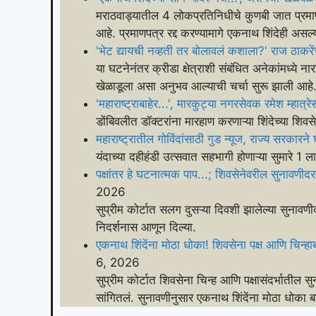
मराठवाड्यातील 4 लोकप्रतिनिधीचे कुणबी जात प्रमाणप
आहे. प्रमाणपत्र रद्द करण्यामागे एकनाथ शिंदेही असल्य
'भेट द्यायची नव्हती तर बोलावलं कशाला?' राज ठाकरें
या घटनेनंतर क्रीडा क्षेत्राशी संबंधित अनेकांमध्ये न
खेळाडूला असा अनुभव आल्याची चर्चा सुरू झाली आहे
'महाराष्ट्राबाहेर...', मारकुट्या नगरसेवक रमेश म्हात्रेस
डोंबिवलीत डॉक्टरांना मारहाण करणाऱ्या शिंदेच्या शिव
महाराष्ट्रातील गोविंदांसाठी गुड न्यूज, राज्य सरकारने 
यंदाच्या दहीहंडी उत्सवात सहभागी होणाऱ्या सुमारे 1
पक्षांतर हे घटनात्मक पाप...; शिवसेनेवरील सुनावणीदरम्या
2026
सुप्रीम कोर्टात सलग दुसऱ्या दिवशी झालेल्या सुनावणी
निदर्शनास आणून दिल्या.
एकनाथ शिंदेंना मोठा धोका! शिवसेना पक्ष आणि चिन्हाब
6, 2026
सुप्रीम कोर्टात शिवसेना चिन्ह आणि पक्षासंदर्भातील 
सांगितलं. सुनावणीनुसार एकनाथ शिंदेंना मोठा धोका 