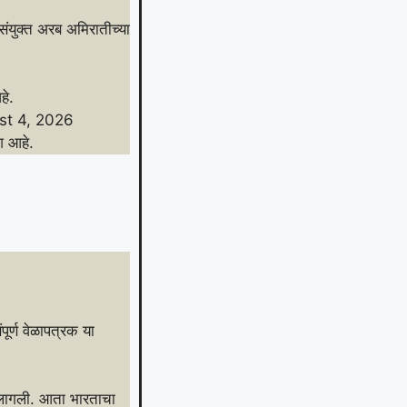
संयुक्त अरब अमिरातीच्या
हे.
st 4, 2026
देश आहे.
ूर्ण वेळापत्रक या
वी लागली. आता भारताचा