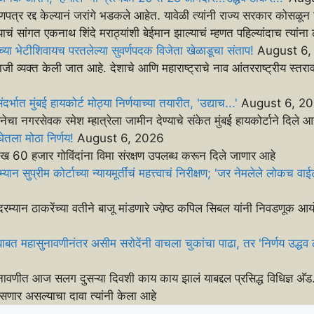
त्र रद्द केल्यानं जरांगे भडकले आहेत. यावेळी त्यांनी राज्य सरकार कोसळून
ाचं सांगत एकनाथ शिंदे मराठ्यांशी बेईमान झाल्याचं म्हणत पहिल्यांदाच त्यांना
च्या भेटीशिवायच परतलेल्या सुवर्णपदक विजेता खेळाडूचा संताप!
August 6,
ाराजी व्यक्त केली जात आहे. देशाचे आणि महाराष्ट्राचे नाव आंतरराष्ट्रीय स्तर
.
ंदर्भात मुंबई हायकोर्ट मोठ्या निर्णयाच्या तयारीत, 'उद्याच...'
August 6, 2
सेनेचा नगरसेवक रमेश म्हात्रेला जामीन देण्याचे संकेत मुंबई हायकोर्टाने दिल
घेतला मोठा निर्णय!
August 6, 2026
 लाख 60 हजार गोविंदांना विमा संरक्षण उपलब्ध करून दिले जाणार आहे
न सुप्रीम कोर्टाच्या न्यायमूर्तींचं महत्त्वाचं निरीक्षण; 'जर नेमलेले लोकच वाई
दरम्यान ठाकरेंच्या वतीने बाजू मांडणारे ज्य़ेष्ठ कपिल सिबल यांनी निवडणूक आ
ाबत महासुनावणीनंतर असीम सरोदेंनी वाचला चुकांचा पाढा, तर 'निर्णय उद्धव ठा
सुनावणीत आज सलग दुसऱ्या दिवशी काय काय झालं याबद्दल प्रसिद्ध विधिज्ञ अ‍ॅ
बसणार असल्याचा दावा त्यांनी केला आहे