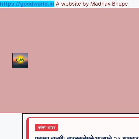
https://goodworld.in
A website by Madhav Bhope
ब्रेकिंग अपडेट
प्रमुख बातमी: बावनकुळेंमुळे भाजपचे २५ आमदा