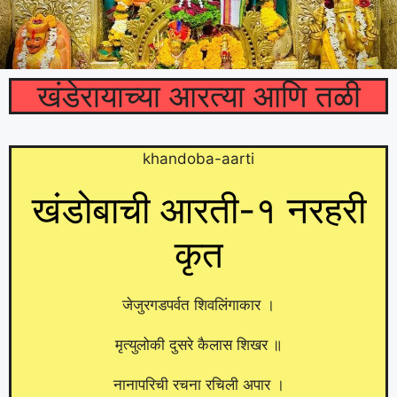
खंडेरायाच्या आरत्या आणि तळी
khandoba-aarti
खंडोबाची आरती-१ नरहरी
कृत
जेजुरगडपर्वत शिवलिंगाकार ।
मृत्युलोकी दुसरे कैलास शिखर ॥
नानापरिची रचना रचिली अपार ।