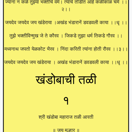
ज्यांना न कळे तुझ्या भक्तीचे वर्म। त्यांचे तोडीत आहे कळीकाळ चर्म ।।
२।।
जयदेव जयदेव जय खंडेराया ।अखंड भंडारानें डवडवली काया ।।धृ ।।
तुझे भक्तीविन्मुख जे ते कौरव । जिकडे तुझा धर्म तिकडे गौरव ।।
मध्वनाथ जपतो येळकोट भैरव । निंदा करिती त्यांना होती रौरव ।।३।।
जयदेव जयदेव जय खंडेराया । अखंड भंडारानें डवडवली काया ।।धृ ।।
खंडोबाची तळी
१
श्री खंडोबा महाराज तळी आरती
॥ जय मल्हार ॥