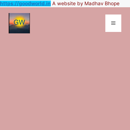
https://goodworld.in
A website by Madhav Bhope