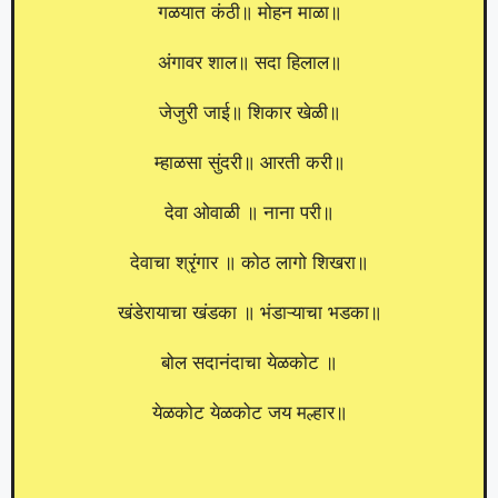
गळयात कंठी॥ मोहन माळा॥
अंगावर शाल॥ सदा हिलाल॥
जेजुरी जाई॥ शिकार खेळी॥
म्हाळसा सुंदरी॥ आरती करी॥
देवा ओवाळी ॥ नाना परी॥
देवाचा श्रृंगार ॥ कोठ लागो शिखरा॥
खंडेरायाचा खंडका ॥ भंडाऱ्याचा भडका॥
बोल सदानंदाचा येळकोट ॥
येळकोट येळकोट जय मल्हार॥