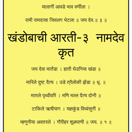
यालागीं आवडे भाव वर्णीला ।
रामी रामदासा जिवलग भेटला ॥ जय देव.॥ ३ ॥
खंडोबाची आरती-३ नामदेव
कृत
जय देवा मार्तंडा । हाती घेउनिया खंडा ॥
मारिले दुष्ट दैत्य । उडे त्रैलोकी झेंडा ॥ धृ. ॥
मातले पृथ्वीवरि । मणि मल्ल दैत्य दोनी ॥
टाकिले ऋषीयाग । यज्ञकुंड विध्वंसुनी ॥
म्हणुनीया अवतरले । गौरीहर शूळपाणी ॥ जय. ॥ १ ॥