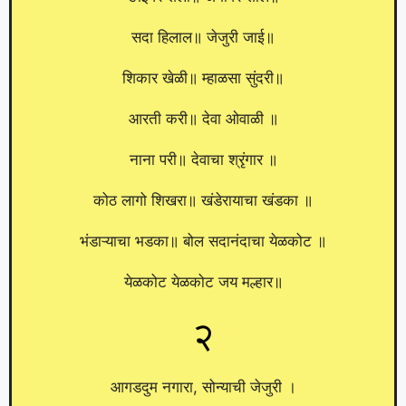
सदा हिलाल॥ जेजुरी जाई॥
शिकार खेळी॥ म्हाळसा सुंदरी॥
आरती करी॥ देवा ओवाळी ॥
नाना परी॥ देवाचा श्रृंगार ॥
कोठ लागो शिखरा॥ खंडेरायाचा खंडका ॥
भंडाऱ्याचा भडका॥ बोल सदानंदाचा येळकोट ॥
येळकोट येळकोट जय मल्हार॥
२
आगडदुम नगारा, सोन्याची जेजुरी ।