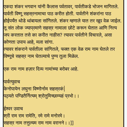
एकदा शंकर भगवान यांनी कैलास पर्वतावर, पार्वतीकडे भोजन मागितले.
पार्वती विष्णू सहस्रनामाचा पाठ करीत होती. पार्वतीने शंकरांना पाठ
होईपर्यंत थोडे थांबायला सांगितले. शंकर म्हणाले यात तर खूप वेळ जाईल.
तू संत लोक ज्याप्रमाणे सहस्र नामाला छोटे करून घेतात आणि नित्य
जप करतात तसे का करीत नाहीस? त्यावर पार्वतीने विचारले, असा
कोणता उपाय आहे, मला सांगा.
त्यावर शंकराने पार्वतीला सांगितले, फक्त एक वेळ राम नाम घेतले तर
विष्णूचे सहस्र नाम घेतल्याचे पुण्य तुला मिळेल.
एक राम नाम हज़ार दिव्य नामांच्या बरोबर आहे.
पार्वत्युवाच
केनोपायेन लघुना विष्णोर्नाम सहस्रकं|
पठ्यते पण्डितैर्नित्यम् श्रोतुमिच्छाम्यहं प्रभो।।
ईश्वर उवाच
श्री राम राम रामेति, रमे रामे मनोरमे।
सहस्र नाम तत्तुल्यम राम नाम वरानने।।]]