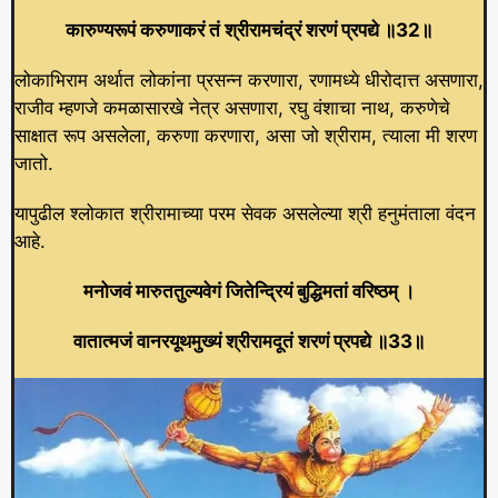
कारुण्यरूपं करुणाकरं तं श्रीरामचंद्रं शरणं प्रपद्ये ॥32॥
लोकाभिराम अर्थात लोकांना प्रसन्न करणारा, रणामध्ये धीरोदात्त असणारा,
राजीव म्हणजे कमळासारखे नेत्र असणारा, रघु वंशाचा नाथ, करुणेचे
साक्षात रूप असलेला, करुणा करणारा, असा जो श्रीराम, त्याला मी शरण
जातो.
यापुढील श्लोकात श्रीरामाच्या परम सेवक असलेल्या श्री हनुमंताला वंदन
आहे.
मनोजवं मारुततुल्यवेगं जितेन्द्रियं बुद्धिमतां वरिष्ठम्‌ ।
वातात्मजं वानरयूथमुख्यं श्रीरामदूतं शरणं प्रपद्ये ॥33॥