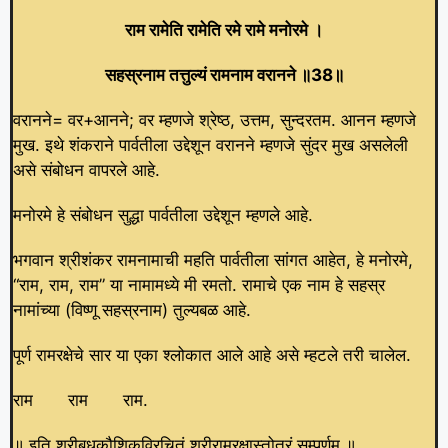
राम रामेति रामेति रमे रामे मनोरमे ।
सहस्रनाम तत्तुल्यं रामनाम वरानने ॥38॥
वरानने= वर+आनने; वर म्हणजे श्रेष्ठ, उत्तम, सुन्दरतम. आनन म्हणजे
मुख. इथे शंकराने पार्वतीला उद्देशून वरानने म्हणजे सुंदर मुख असलेली
असे संबोधन वापरले आहे.
मनोरमे हे संबोधन सुद्धा पार्वतीला उद्देशून म्हणले आहे.
भगवान श्रीशंकर रामनामाची महति पार्वतीला सांगत आहेत, हे मनोरमे,
“राम, राम, राम” या नामामध्ये मी रमतो. रामाचे एक नाम हे सहस्र
नामांच्या (विष्णू सहस्रनाम) तुल्यबळ आहे.
पूर्ण रामरक्षेचे सार या एका श्लोकात आले आहे असे म्हटले तरी चालेल.
राम राम राम.
॥ इति श्रीबुधकौशिकविरचितं श्रीरामरक्षास्तोत्रं सम्पूर्णम् ॥