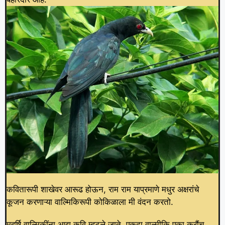
कवितारूपी शाखेवर आरूढ होऊन, राम राम याप्रमाणे मधुर अक्षरांचे
कूजन करणाऱ्या वाल्मिकिरूपी कोकिळाला मी वंदन करतो.
महर्षि वाल्मिकींना आद्य कवि म्हटले जाते. एकदा वाल्मीकि एका क्रौंच