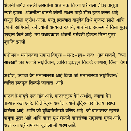
अंजनी बागेत बसली असतांना अचानक तिच्या शरीराला तीव्र वायूचा
स्पर्श झाला. अंजनीला वाटले कोणी राक्षस माझे शील हरण करत आहे
म्हणून तिला क्रोध आला. परंतु इतक्यात वायुदेव तिथे प्रकट झाले आणि
त्यांनी सांगितले, की त्यांनी अव्यक्त रूपाने, मानसिक संकल्पाने तिला पुत्र
प्रदान केले आहे. मग यथावकाश अंजनी गर्भवती होऊन तिला पुत्र
प्राप्ति झाली
मनोजवं= मनोजवंचा समास विग्रह – मन:+इव+ जवः (इव म्हणजे, “च्या
सारखा” जव म्हणजे स्फूर्तिवान, त्वरित इकडून तिकडे जाणारा, किंवा वेग)
अर्थात, ज्याचा वेग मनासारखा आहे किंवा जो मनासारखा स्फूर्तिवान/
त्वरित इकडून तिकडे जाणारा आहे
मारुत हे वायूचे एक नांव आहे. मारुततुल्य वेगं अर्थात, ज्याचा वेग
वाऱ्यासारखा आहे. जितेन्द्रिय अर्थात ज्याने इंद्रियांवर विजय प्राप्त
केलेला आहे. आणि जो बुध्दिमंतांमध्ये वरिष्ठ आहे. जो वातात्मज म्हणजे
वायूचा पुत्र आहे आणि वानर यूथ म्हणजे वानरांच्या समूहाचा मुख्य आहे,
अशा त्या श्रीरामाच्या दूताला मी शरण आहे.