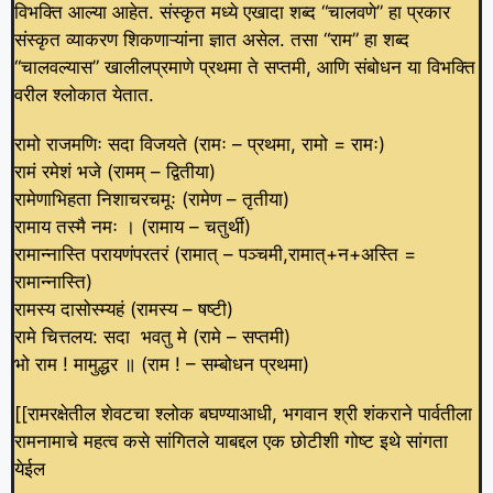
विभक्ति आल्या आहेत. संस्कृत मध्ये एखादा शब्द “चालवणे” हा प्रकार
संस्कृत व्याकरण शिकणाऱ्यांना ज्ञात असेल. तसा “राम” हा शब्द
“चालवल्यास” खालीलप्रमाणे प्रथमा ते सप्तमी, आणि संबोधन या विभक्ति
वरील श्लोकात येतात.
रामो राजमणिः सदा विजयते (रामः – प्रथमा, रामो = रामः)
रामं रमेशं भजे (रामम् – द्वितीया)
रामेणाभिहता निशाचरचमूः (रामेण – तृतीया)
रामाय तस्मै नमः । (रामाय – चतुर्थी)
रामान्नास्ति परायणंपरतरं (रामात् – पञ्चमी,रामात्+न+अस्ति =
रामान्नास्ति)
रामस्य दासोस्म्यहं (रामस्य – षष्टी)
रामे चित्तलय: सदा भवतु मे (रामे – सप्तमी)
भो राम ! मामुद्धर ॥ (राम ! – सम्बोधन प्रथमा)
[[रामरक्षेतील शेवटचा श्लोक बघण्याआधी, भगवान श्री शंकराने पार्वतीला
रामनामाचे महत्व कसे सांगितले याबद्दल एक छोटीशी गोष्ट इथे सांगता
येईल