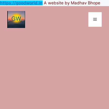
https://goodworld.in
A website by Madhav Bhope