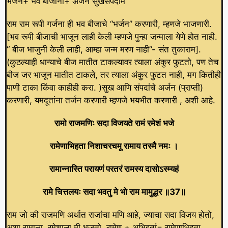
भर्जनं+ भव बीजानां+ अर्जनं सुखसंपदाम
राम राम रूपी गर्जना ही भव बीजाचे “भर्जन” करणारी, म्हणजे भाजणारी.
[भव रूपी बीजाची भाजून लाही केली म्हणजे पुन्हा जन्माला येणे होत नाही.
“ बीज भाजुनी केली लाही, आम्हा जन्म मरण नाही”- संत तुकाराम].
(कुठल्याही धान्याचे बीज मातीत टाकल्यावर त्याला अंकुर फुटतो, पण तेच
बीज जर भाजून मातीत टाकले, तर त्याला अंकुर फुटत नाही, मग कितीही
पाणी टाका किंवा काहीही करा. )सुख आणि संपदांचे अर्जन (प्राप्ती)
करणारी, यमदूतांना तर्जन करणारी म्हणजे भयभीत करणारी , अशी आहे.
रामो राजमणिः सदा विजयते रामं रमेशं भजे
रामेणाभिहता निशाचरचमू रामाय तस्मै नमः ।
रामान्नास्ति परायणं परतरं रामस्य दासोऽस्म्यहं
रामे चित्तलयः सदा भवतु मे भो राम मामुद्धर ॥37॥
राम जो की राजमणि अर्थात राजांचा मणि आहे, ज्याचा सदा विजय होतो,
अशा रामाला, रमेशाला मी भजतो. रामेण + अभिहतां= रामेणाभिहता.