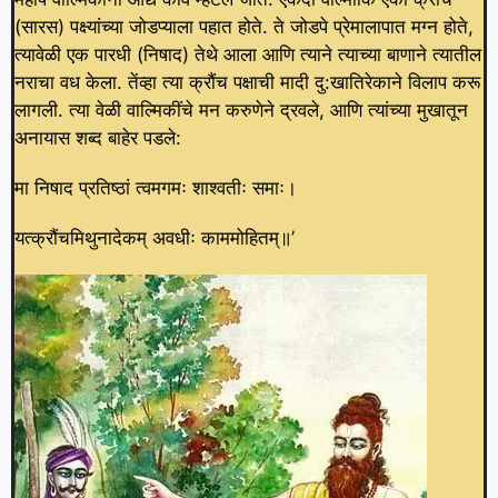
(सारस) पक्ष्यांच्या जोडप्याला पहात होते. ते जोडपे प्रेमालापात मग्न होते,
त्यावेळी एक पारधी (निषाद) तेथे आला आणि त्याने त्याच्या बाणाने त्यातील
नराचा वध केला. तेंव्हा त्या क्रौंच पक्षाची मादी दु:खातिरेकाने विलाप करू
लागली. त्या वेळी वाल्मिकींचे मन करुणेने द्रवले, आणि त्यांच्या मुखातून
अनायास शब्द बाहेर पडले:
मा निषाद प्रतिष्ठां त्वमगमः शाश्वतीः समाः।
यत्क्रौंचमिथुनादेकम् अवधीः काममोहितम्॥’