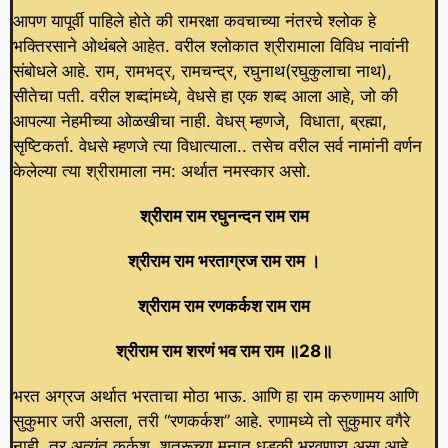
आपण यापूर्वी पाहिले होते की रामरक्षा कवचाच्या नंतरचे श्लोक हे
भक्तिरसाने ओथंबले आहेत. वरील श्लोकात श्रीरामाला विविध नावांनी
संबोधले आहे. राम, रामभद्र, रामचन्द्र, रघुनाथ(रघुकुलाचा नाथ),
सीतेचा पती. वरील शब्दांमध्ये, वेधसे हा एक शब्द आला आहे, जो की
आपल्या नेहमीच्या ओळखीचा नाही. वेधस् म्हणजे, विधाता, ब्रह्मा,
सृष्टिकर्ता. वेधसे म्हणजे त्या विधात्याला.. तसेच वरील सर्व नामांनी वर्णन
केलेल्या त्या श्रीरामाला नम: अर्थात नमस्कार असो.
श्रीराम राम रघुनन्दन राम राम
श्रीराम राम भरताग्रज राम राम ।
श्रीराम राम रणकर्कश राम राम
श्रीराम राम शरणं भव राम राम ॥28॥
भरत अग्रज अर्थात भरताचा मोठा भाऊ. आणि हा राम करुणामय आणि
सुकुमार जरी असला, तरी “रणकर्कश” आहे. रणामध्ये तो सुकुमार वगैरे
नाही, तर अत्यंत कर्कश, शत्रूच्या मनात धडकी भरवणारा असा आहे.