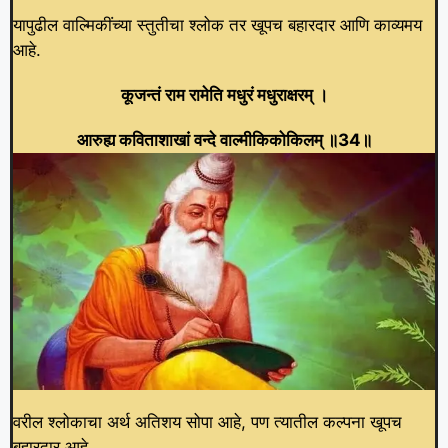
यापुढील वाल्मिकींच्या स्तुतीचा श्लोक तर खूपच बहारदार आणि काव्यमय
आहे.
कूजन्तं राम रामेति मधुरं मधुराक्षरम्‌ ।
आरुह्य कविताशाखां वन्दे वाल्मीकिकोकिलम्‌ ॥34॥
वरील श्लोकाचा अर्थ अतिशय सोपा आहे, पण त्यातील कल्पना खूपच
बहारदार आहे.