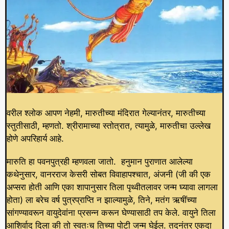
वरील श्लोक आपण नेहमी, मारुतीच्या मंदिरात गेल्यानंतर, मारुतीच्या
स्तुतीसाठी, म्हणतो. श्रीरामाच्या स्तोत्रात, त्यामुळे, मारुतीचा उल्लेख
होणे अपरिहार्य आहे.
मारुति हा पवनपुत्रही म्हणवला जातो. हनुमान पुराणात आलेल्या
कथेनुसार, वानरराज केसरी सोबत विवाहापश्चात, अंजनी (जी की एक
अप्सरा होती आणि एका शापानुसार तिला पृथ्वीतलावर जन्म घ्यावा लागला
होता) ला बरेच वर्ष पुत्रप्राप्ति न झाल्यामुळे, तिने, मतंग ऋषींच्या
सांगण्यावरून वायुदेवांना प्रसन्न करून घेण्यासाठी तप केले. वायुने तिला
आशिर्वाद दिला की तो स्वतःच तिच्या पोटी जन्म घेईल. तदनंतर एकदा