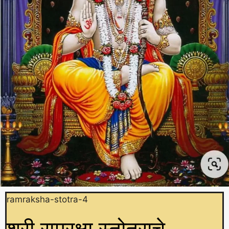
ramraksha-stotra-4
श्री रामरक्षा स्तोत्राचे