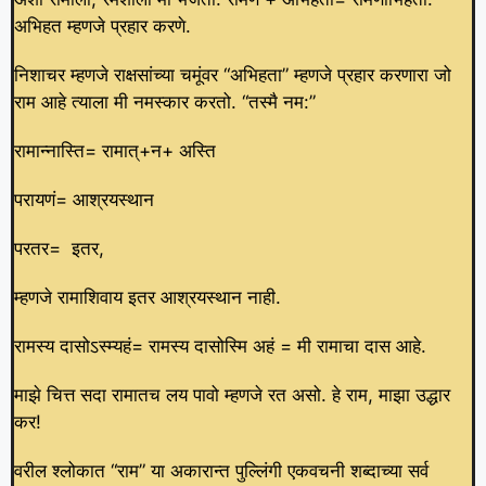
अभिहत म्हणजे प्रहार करणे.
निशाचर म्हणजे राक्षसांच्या चमूंवर “अभिहता” म्हणजे प्रहार करणारा जो
राम आहे त्याला मी नमस्कार करतो. “तस्मै नम:”
रामान्नास्ति= रामात्+न+ अस्ति
परायणं= आश्रयस्थान
परतर= इतर,
म्हणजे रामाशिवाय इतर आश्रयस्थान नाही.
रामस्य दासोऽस्म्यहं= रामस्य दासोस्मि अहं = मी रामाचा दास आहे.
माझे चित्त सदा रामातच लय पावो म्हणजे रत असो. हे राम, माझा उद्धार
कर!
वरील श्लोकात “राम” या अकारान्त पुल्लिंगी एकवचनी शब्दाच्या सर्व