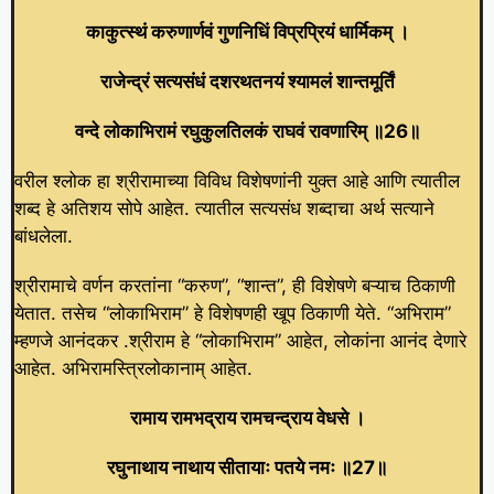
काकुत्स्थं करुणार्णवं गुणनिधिं विप्रप्रियं धार्मिकम्‌ ।
राजेन्द्रं सत्यसंधं दशरथतनयं श्यामलं शान्तमूर्तिं
वन्दे लोकाभिरामं रघुकुलतिलकं राघवं रावणारिम्‌ ॥26॥
वरील श्लोक हा श्रीरामाच्या विविध विशेषणांनी युक्त आहे आणि त्यातील
शब्द हे अतिशय सोपे आहेत. त्यातील सत्यसंध शब्दाचा अर्थ सत्याने
बांधलेला.
श्रीरामाचे वर्णन करतांना “करुण”, “शान्त”, ही विशेषणे बऱ्याच ठिकाणी
येतात. तसेच “लोकाभिराम” हे विशेषणही खूप ठिकाणी येते. “अभिराम”
म्हणजे आनंदकर .श्रीराम हे “लोकाभिराम” आहेत, लोकांना आनंद देणारे
आहेत. अभिरामस्त्रिलोकानाम् आहेत.
रामाय रामभद्राय रामचन्द्राय वेधसे ।
रघुनाथाय नाथाय सीतायाः पतये नमः ॥27॥