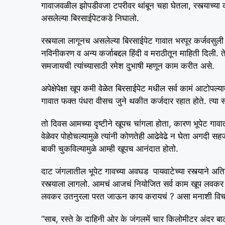
गावाजवळील झोपडीवजा टपरीवर थांबून चहा घेतला, रस्त्याच्या 
असलेल्या बिरसाईपेटकडे निघालो.
रस्त्याला लागूनच असलेल्या बिरसाईपेट गावात भरपूर कर्जवसुली
नविनीकरण व अन्य कर्जाबद्दल हिंदी व मराठीतून माहिती दिली. त
समजायची त्यांच्यासाठी रमेश दुभाषी म्हणून काम करीत असे.
अपेक्षेपेक्षा खूप कमी वेळेत बिरसाईपेट मधील सर्व कामं आटोप
गावात फक्त पंधरा वीसच जुने थकीत कर्जदार रहात होते. त्या स
तो दिवस आमच्या दृष्टीने खूपच चांगला होता, कारण भूपेट गावात
वेळेवर पोहोचल्यामुळे त्यांनी कोणतेही आढेवेढे न घेता अगदी सह
बाकी चुकविल्यामुळे आम्ही खूपच आनंदात होतो.
दाट जंगलातील भूपेट गावच्या अवघड पायवाटेच्या रस्त्याने अतिश
रस्त्याला लागलो. आमचं आजचं नियोजित सर्व काम खूप लवकर 
लवकर उतनुरला परत जाऊन काय करायचं ? असा मनाशी विचार 
“साब, रस्ते के दाहिनी ओर के जंगलमें चार किलोमीटर अंदर बालमप