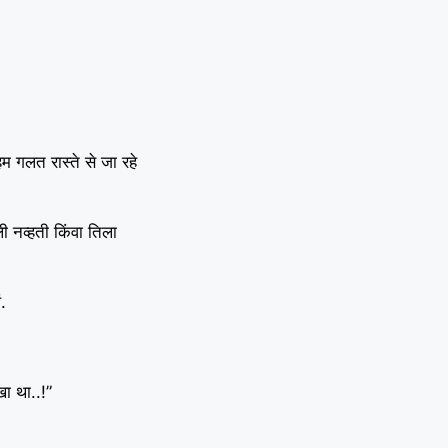
हम गलत रास्ते से जा रहे
 नव्हती किंवा तिला
.
खा था..!”