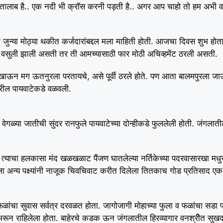
रने, तालाब है.. एक नदी भी क्रॉस करनी पड़ती है.. अगर आप चाहो तो हम अभी 
जुन्या मोठ्या थकीत कर्जदारांबद्दल मला माहिती होती. आजचा दिवस शुभ होता.
र्ज वसुली झाली असती तर ती आमच्यासाठी फार मोठी अचिव्हमेंट ठरली असती.
वात खाऊन मग ऊतनुरला परतायचे, असे पूर्वी ठरले होते. पण आता बालमपुरला
रील पायवाटेकडे वळवली.
ेगळ्या जातीची सुंदर रानफुले पायवाटेच्या दोन्हीकडे फुललेली होती. जंगलातील 
याचा हलकासा मंद खळखळाट पैंजण घातलेल्या नर्तिकेच्या पदरवासारखा मधुर
याला अन्य पक्ष्यांनी नाजूक चिवचिवाट करीत दिलेला तितकाच गोड प्रतिसाद ए
फळांचा सुवास सर्वत्र दरवळत होता. जागोजागी मोहाच्या फुला व फळांचा सडा
 भरून राहिलेला होता. बाहेरचे कडक ऊन जंगलातील हिरव्यागार वनश्रीेत सुख