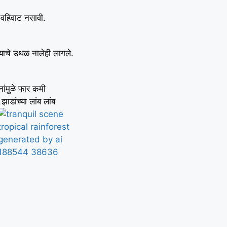
ी वहिवाट नसावी.
्याचे उथळ नालेही लागले.
ांमुळे फार कमी
ाडांच्या लांब लांब