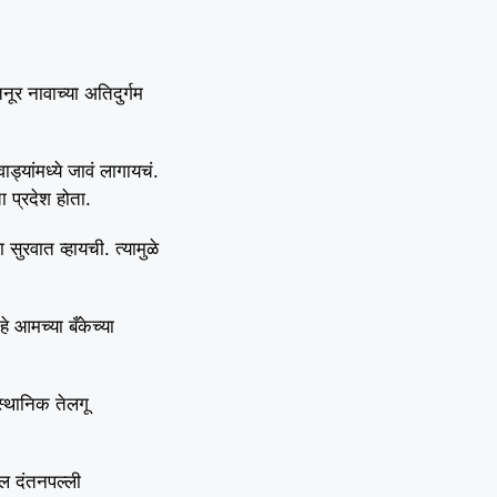
ूर नावाच्या अतिदुर्गम
्यांमध्ये जावं लागायचं.
ा प्रदेश होता.
सुरवात व्हायची. त्यामुळे
े आमच्या बँकेच्या
स्थानिक तेलगू
ील दंतनपल्ली