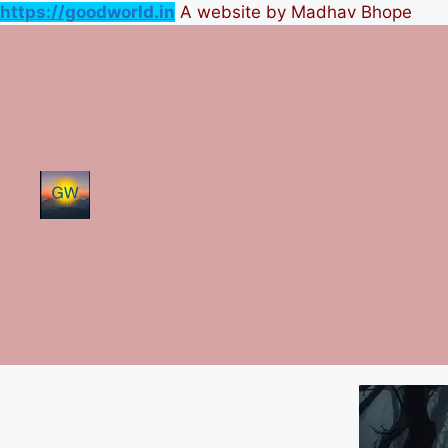
https://goodworld.in
A website by Madhav Bhope