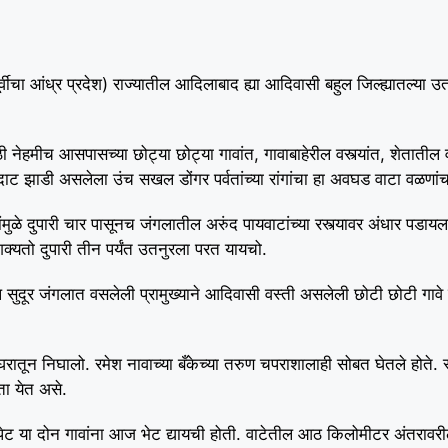
वीचा आंध्र प्रदेश) राज्यातील आदिलाबाद ह्या आदिवासी बहुल जिल्ह्यातल्या उतन
ेहमीच आसपासच्या छोट्या छोट्या गावांत, गावाबाहेरील वस्त्यांत, शेतातील वाड
ची दाट झाडी असलेला उंच सखल डोंगर पर्वतांच्या रांगांचा हा अवघड वाटा वळणांच
मुळे दुपारी चार पासूनच जंगलातील अरुंद पायवाटांच्या रस्त्यावर अंधार पडायला 
्यतो दुपारी तीन पर्यंत उतनुरला परत यायचो.
ुदूर जंगलात वसलेली प्रामुख्याने आदिवासी वस्ती असलेली छोटी छोटी गावे ह
ातून निघालो. रमेश नावाच्या बँकेच्या तरुण चपराशालाही सोबत घेतले होते. 
ता येत असे.
ू-पेट या दोन गावांना आज भेट द्यायची होती. वाटेतील आठ किलोमीटर अंतरावर