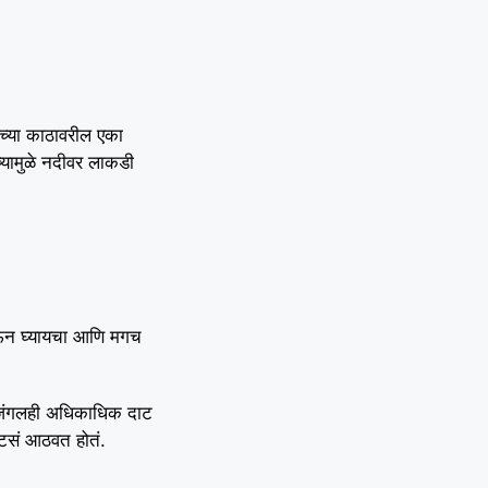
च्या काठावरील एका
्यामुळे नदीवर लाकडी
ाऊन घ्यायचा आणि मगच
 जंगलही अधिकाधिक दाट
सटसं आठवत होतं.