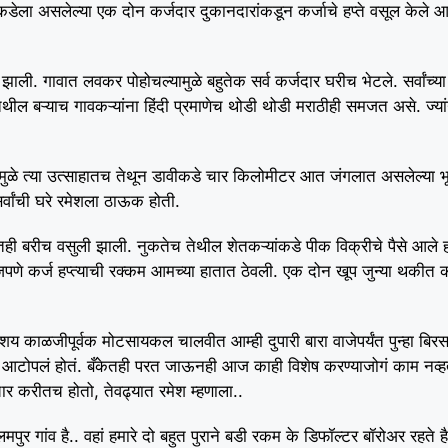
कडेला असलेल्या एक दोन कर्जदार दुकानदारांकडून कर्जाचे हप्ते वसूल केले 
 झाली. गावात लवकर पोहोचल्यामुळे बहुतेक सर्व कर्जदार घरीच भेटले. सर्वांच
ेथील बऱ्याच गावकऱ्यांना हिंदी प्रमाणेच थोडी थोडी मराठीही समजत असे. ज्या
ल्यामुळे त्या उत्साहातच तेथून डावीकडे चार किलोमीटर आत जंगलात असलेल्या भ
र्वांची घरे रमेशला ठाऊक होती.
ही बरीच वसुली झाली. नुकतेच तेथील शेतकऱ्यांकडे पीक विक्रीचे पैसे आले होत
जपणे कर्ज हप्त्याची रक्कम आमच्या हातात ठेवली. एक दोन खूप जुन्या थकीत कर्ज
य काळजीपूर्वक मोटसायकल चालवीत आम्ही दुपारी बारा वाजेपर्यंत पुन्हा बिरसस
आटोपलं होतं. बँकेतही परत जाऊनही आज काही विशेष करण्याजोगं काम नव्ह
करीतच होतो, तेवढ्यात रमेश म्हणाला..
ुर गांव है.. वहां हमारे दो बहुत पुराने बडी रकम के डिफॉल्टर बॉरोअर रहते है