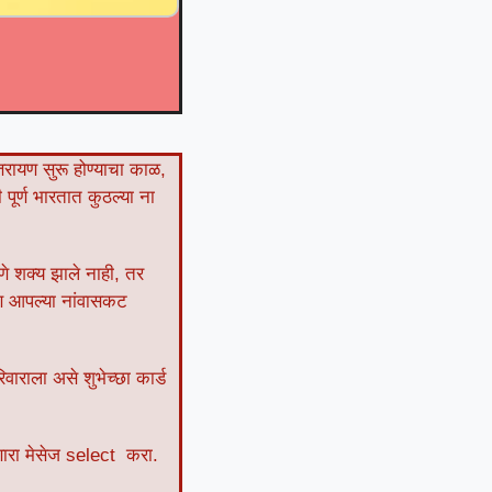
तरायण सुरू होण्याचा काळ,
 पूर्ण भारतात कुठल्या ना
णे शक्य झाले नाही, तर
आणि आपल्या नांवासकट
ाराला असे शुभेच्छा कार्ड
णारा मेसेज select करा.