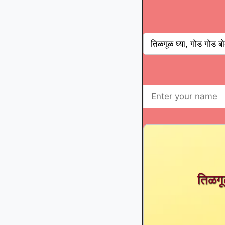
तिळगूळ