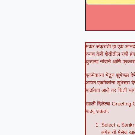
मकर संक्रांती हा एक आनंद 
त्याच वेळी शेतीतील रब्बी हं
कुठल्या नांवाने आणि प्रका
एकमेकांना भेटून शुभेच्छा 
आपण एकमेकांना शुभेच्छा देण
पाठविता आले तर किती चां
खाली दिलेल्या Greeting Ca
पाठवू शकता.
Select a Sankran
लगेच तो मेसेज खा