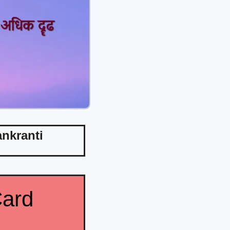
nkranti
Card