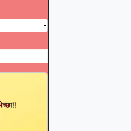
ेच्छा!!