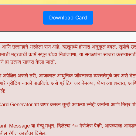
Download Card
आणि उत्साहाने भरलेला सण आहे. ऋतूमध्ये होणारा अनुकूल बदल, सूर्याचे उत्
गामाची महत्त्वाची कामें संपून थोडा निवांतपणा, या सगळ्यांना साजरा करण्यासाठी
राने हा उत्सव साजरा केला जातो.
देणे अपेक्षित असले तरी, आजकाल आधुनिक जीवनाच्या व्यस्ततेमुळे जर असे भेट
ारे ग्रीटिंग नक्की पाठवितो. असे ग्रीटिंग जर नेमक्या, योग्य त्या शब्दात, 
गले!
rd Generator चा वापर करून तुम्ही आपल्या स्नेही जनांना आणि मित्र परिव
ti Message या मेन्यू मधून, दिलेल्या १० मेसेजेस पैकी, आपल्याला आवड
लील रंगीत कार्डावर दिसेल.