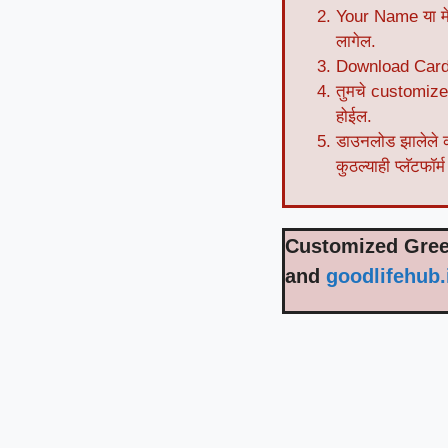
Your Name या मेन्य
लागेल.
Download Card 
तुमचे customized
होईल.
डाउनलोड झालेले क
कुठल्याही प्लॅटफॉ
Customized Greet
and
goodlifehub.