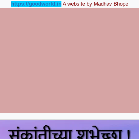
https://goodworld.in
A website by Madhav Bhope