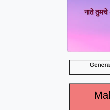
Genera
Mak