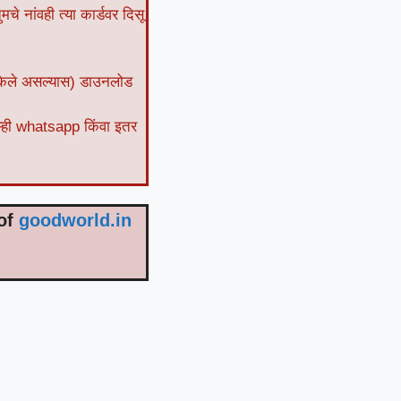
चे नांवही त्या कार्डवर दिसू
न केले असल्यास) डाउनलोड
म्ही whatsapp किंवा इतर
 of
goodworld.in