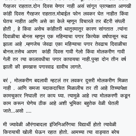
गैरहजर राहतात.दोन दिवस येणार नाही असं सांगून प्रत्यक्षात आणखी
कांही दिवस गैरहजर राहतात.मोबाईल फोन लवकर घेत नाहीत किंवा
घेतच नाहीत आणि असे का केले म्हणून विचारले तर बॅटरी संपली
होती , हे किंवा असेच कांहीतरी थातुरमातुर कारण सांगतात .त्यांना
दिवाळीचा बोनस म्हणून एक महिन्याचा पगार कित्येक वर्षापासून रूढ
झाला आहे .म्हणजेच जेवढा एका महिन्याचा पगार तेवढाच दिवाळीचा
बोनस.तसेच आपण कांही दिवस गावी गेलो किंवा मोलकरीण गावी
गेली तर त्या कालावधीचा पगार कापायचा नाही.पुन्हा दोन तीन वर्ष
झाली की हमखास पगारवाढ द्यावीच लागते.
बरं , मोलकरीण बदलावी म्हटलं तर लवकर दुसरी मोलकरीण मिळत
नाही . आणि समजा यदाकदाचित मिळालीच तर ती आहे तिच्यापेक्षा
कामचुकार निघाली तर काय घ्या. त्यामुळे आहे त्या मोलकरणी कडून
काम करून घेणेच ठीक आहे अशी भूमिका बहुतेक वेळी घेतली
जाते…असो ….
मी ज्यावेळी औरंगाबादला इंजिनिअरिंगचा विद्यार्थी होतो त्यावेळी
किरायाची खोली घेऊन रहात होतो. आमच्या त्या वाड्यात बरेच