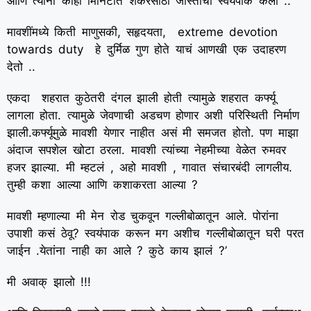
आणि त्यांनी कांही मिनिटात शंकरसाठी जास्तीचा स्वयंपाक केला ..
मावशींमध्ये किती माणुसकी, सहृदयता, extreme devotion
towards duty हे दुर्मिळ गुण होते याचं आणखी एक उदाहरण
देतो ..
एकदा शहरात कुठेतरी दंगल झाली होती त्यामुळे शहरात कर्फ्यू
लागला होता. त्यामुळे जेवणाची अडचण होणार अशी परिस्थिती निर्माण
झाली.कर्फ्यूमुळे मावशी येणार नाहीत असं मी समजत होतो. पण माझा
अंदाज सपशेल खोटा ठरला. मावशी त्यांच्या नेहमीच्या वेळेत रुमवर
हजर झाल्या. मी म्हटलं , अहो मावशी , गावात संचारबंदी लागलीय.
तुम्ही कशा आल्या आणि कशाकरता आल्या ?
मावशी म्हणाल्या मी मेन रोड चुकवून गल्लीबोळातून आले. पोरांना
उपाशी कसं ठेवू? स्वयंपाक करून मग अशीच गल्लीबोळातून घरी परत
जाईन .येतांना नाही का आले ? कुठे काय झालं ?’
मी अवाक् झालो !!!