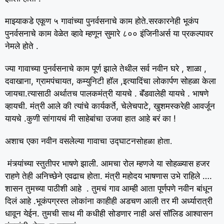
माझ्याकडे एकूण ५ गावांच्या पुनर्वसनाचे काम होते.सरकारनेही भूकंप
पुनर्वसनाचे काम वेळेत व्हावे म्हणून सुमारे ८०० इंजिनीअर्स या प्रकल्पावर
नेमले होते .
ज्या गावाच्या पुनर्वसनाचे काम पूर्ण झाले तेथील सर्व नवीन घरे , शाळा ,
दवाखाना, ग्रामपंचायत, कम्युनिटी हाॅल ,इत्यादिंचा लोकार्पण सोहळा केला
जायचा.त्यासाठी अर्थातच पालकमंत्री यायचे . बॅंडवालेही यायचे . भाषणे
व्हायची. मंत्री आले की त्यांचे कार्यकर्ते, चेलेचपाटे, खुशमस्करेही आवर्जून
यायचे .कुणी सांगायचं मी साहेबांचा उजवा हात आहे बरं का !
अशाच एका नवीन वसलेल्या गावाचा उद्घाटन
सोहळा होता.
मंत्र्यांच्या स्तुतीपर भाषणे झाली. आमचा रोल म्हणजे या सोहळ्यास हजर
राहणे तेही अनिच्छेने एवढाच होता. मंत्री महोदय भाषणास उभे राहिले ….
शासन तुमच्या पाठीशी आहे . तुमचं गाव आम्ही आता पूर्णपणे नवीन बांधून
दिलं आहे .भूकंपग्रस्त लोकांना काहीही अडचण आली तर मी अर्ध्यारात्री
धावून येईन. तुमची साथ मी कधीही सोडणार नाही असं साॅलिड आश्वासन