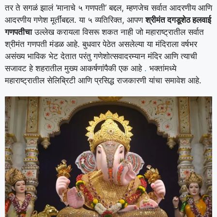
तर ते सगळं झालं ‘मानाचे ५ गणपती’ बद्दल, म्हणजेच सर्वात आदरणीय आणि
आदरणीय गणेश मूर्तींबद्दल. या ५ व्यतिरिक्त, आपण
श्रीमंत दगडूशेठ हलवाई
गणपतीचा
उल्लेख करायला विसरू शकत नाही जो महाराष्ट्रातील सर्वात
श्रीमंत गणपती मंडळ आहे. बुधवार पेठेत असलेल्या या मंदिराला वर्षभर
असंख्य भाविक भेट देतात परंतु गणेशोत्सवादरम्यान मंदिर आणि त्याची
सजावट हे शहरातील मुख्य आकर्षणांपैकी एक आहे
.
भक्तांमध्ये
महाराष्ट्रातील सेलिब्रिटी आणि प्रसिद्ध राजकारणी यांचा समावेश आहे.