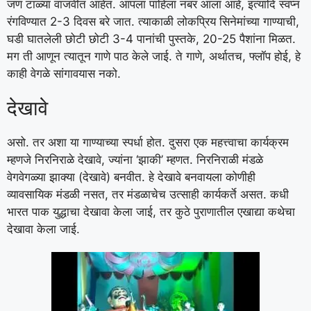
जण टाळ्या वाजवीत आहेत. आपला पाहिला नंबर आला आहे, इत्यादि स्वप्न
रंगविण्यात 2-3 दिवस बरे जात. त्याकाळी लोकप्रिय सिनेमांच्या गाण्याची,
घडी घातलेली छोटी छोटी 3-4 पानांची पुस्तके, 20-25 पैशांना मिळत.
मग ती आणून त्यातून गाणे पाठ केले जाई. ते गाणे, अर्थातच, फ्लॉप होई, हे
काही वेगळे सांगावयास नको.
देखावे
असो. तर अशा या गाण्याच्या स्पर्धा होत. दुसरा एक महत्त्वाचा कार्यक्रम
म्हणजे निरनिराळे देखावे, ज्यांना ‘झाकी’ म्हणत. निरनिराळी मंडळे
वेगवेगळ्या झाक्या (देखावे) बनवीत. हे देखावे बनवायला कोणीही
व्यावसायिक मंडळी नसत, तर मंडळाचेच उत्साही कार्यकर्ते असत. कधी
भारत पाक युद्धाचा देखावा केला जाई, तर कुठे पुराणातील एखाद्या कथेचा
देखावा केला जाई.