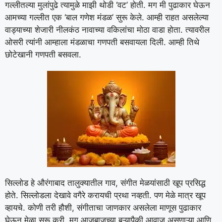
गल्लीतल्या मुलांपुढे त्यामुळे माझी थोडी ‘वट’ होती. मग मी पुढाकार घेऊन
आमच्या गल्लीत एक ‘बाल गणेश मंडळ’ सुरू केले. आम्ही राहत असलेल्या
वाड्याच्या शेजारी नीलकंठ नावाच्या वकिलांचा मोठा वाडा होता. त्यावरील
ओसरी त्यांनी आम्हाला मंडळाचा गणपती बसवायला दिली. आम्ही तिथे
छोटेखानी गणपती बसवला.
सिल्लोड हे औरंगाबाद तालुक्यातील गाव, संगीत मेळयांसाठी खूप प्रसिद्ध
होते. सिल्लोडला देखावे वगैरे करायची प्रथा नव्हती. पण मेळे मात्र खूप
व्हायचे. कोणी तरी हौशी, संगीताचा जाणकार असलेला माणूस पुढाकार
घेऊन मेळा सुरू करी. मग आजूबाजूच्या बऱ्यापैकी आवाज असणाऱ्या आणि