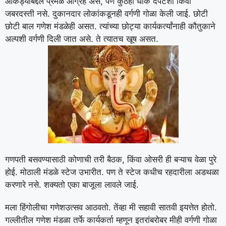
आकड्याबद्दल प्रेमळ आग्रह असे, पण कुठेही धाक दपटशा किंवा
जबरदस्ती नसे. दुकानदार लोकांकडूनही वर्गणी गोळा केली जाई. छोटी
छोटी बाल गणेश मंडळेही असत. त्यांच्या छोट्या कार्यकर्त्यांनाही कौतुकाने
अल्पशी वर्गणी दिली जात असे. ते त्यातच खूष असत.
गणपती बसवण्यासाठी कोणाची तरी बैठक, किंवा ओसरी ही बऱ्याच वेळा पुरे
होई. मोठाली मंडळे स्टेज उभारीत. पण ते स्टेज कधीच रहदारीला अडथळा
करणारे नसे. शक्यतो एका बाजूला लावले जाई.
मला हिंगोलीचा गणेशउत्सव आठवतो. तेंव्हा मी सहावी सातवी इयत्तेत होतो.
गल्लीतील गणेश मंडळा तर्फे कार्यकर्ता म्हणून इतरांबरोबर मीही वर्गणी गोळा