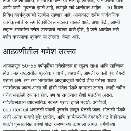
पिकें चांगली आहेत, पिण्याच्या पाण्याची सोय झाली आहे, जनावरांना चारा
आणि पाणी मुबलक झाले आहे, त्यामुळे सर्व आनंदात आहेत. 10 दिवस
विविध कार्यक्रमांची रेलचेल राहणार आहे. आजकाल सर्वच सार्वजनिक
कार्यक्रमांचे स्वरूप दिवसेंदिवस बदलत चालले आहे. अशा वेळी, आम्ही
लहान असतांना गणेश उत्सवाचे स्वरूप कसे होते, हे जसे आठवेल तसे
वर्णन करण्याचा प्रयत्न या लेखात केला आहे.
आठवणीतील गणेश उत्सव
आजपासून 50-55 वर्षांपूर्वीचा गणेशोत्सव हा खूपच साधा आणि सात्त्विक
होता. महाराष्ट्रातील प्रत्येक गावाची, शहराची, आपली आपली एक वेगळी
परंपरा असे. त्या त्या भागातील आजूबाजूची गावेही तीच परंपरा पाळत.
गणेशोत्सव जवळ आला की हौशी गणेश मंडळे कामाला लागत. काही नवीन
गणेश मंडळेही स्थापन होत. पण या सगळ्यात हौशी मंडळीच असत.
गणेशोत्सवाला व्यावसायिक स्वरूप प्राप्त झाले नव्हते. वर्गणीची,
counterfoil असलेली पावती पुस्तके छापून घेतली जात. मोठाली मंडळे
अशी अनेक पावती बुकें छापीत, आणि कार्यकर्त्यांचे वेगवेगळे गट वेगवेगळ्या
पावती पुस्तकांसह वर्गणी गोळा करण्याच्या कामाला लागत. वर्गणीच्या