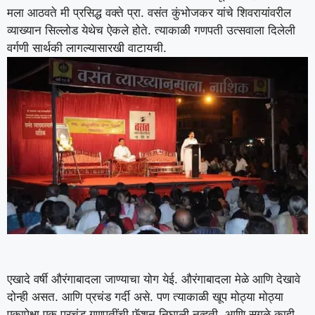
मला आठवते मी प्रसिद्ध वक्ते प्रा. वसंत कुंभोजकर यांचे शिवरायांवरील
व्याख्यान सिल्लोड येथेच ऐकले होते. त्याकाळी गणपती उत्सवाला दिलेली
वर्गणी सार्थकी लागल्यासारखी वाटायची.
एखादे वर्षी औरंगाबादला जाण्याचा योग येई. औरंगाबादला मेळे आणि देखावे
दोन्ही असत. आणि प्रचंड गर्दी असे. पण त्याकाळी खूप मोठ्या मोठ्या
एकापेक्षा एक प्रचंड गणपतींची फॅशन निघाली नव्हती. आणि सगळे काही