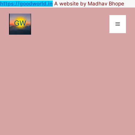
https://goodworld.in
A website by Madhav Bhope