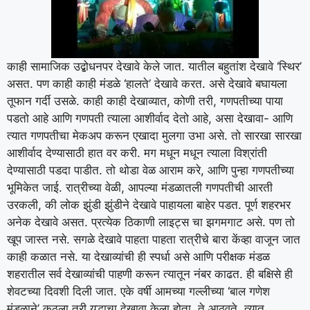
काही सामाजिक उद्बोधनपर देखावे केले जात. यातील बहुतांश देखावे ‘स्थिर’
असत. पण काही काही मंडळे ‘हालते’ देखावे करत. असे देखावे बघायला
तूफान गर्दी उसळे. काही काही देखाव्यात, कोणी तरी, गणपतीच्या पाया
पडतो आहे आणि गणपती त्याला आशीर्वाद देतो आहे, असा देखावा- आणि
त्यात गणपतीचा मेकअप करून एखादा मुलगा उभा असे. तो सारखा सारखा
आशीर्वाद देण्यासाठी हात वर करी. मग मधून मधून त्याला विश्रांती
देण्यासाठी पडदा पाडीत. तो थोडा वेळ आराम करे, आणि पुन्हा गणपतीच्या
भूमिकेत जाई. रात्रीच्या वेळी, आपल्या मंडळातली गणपतीची आरती
उरकली, की लोक झुंडी झुंडीने देखावे पाहायला बाहेर पडत. पूर्ण शहरभर
अनेक देखावे असत. प्रत्येक ठिकाणी लाइट्स चा झगमगाट असे. पण तो
खूप जास्त नसे. सगळे देखावे पाहता पाहता रात्रीचे बारा केंव्हा वाजून जात
काही कळात नसे. या देखाव्यांची ही स्पर्धा असे आणि परीक्षक मंडळ
शहरातील सर्व देखाव्यांची पाहणी करून त्यातून नंबर काढत. ही बक्षिसे ही
शेवटच्या दिवशी दिली जात. एके वर्षी आमच्या गल्लीच्या ‘बाल गणेश
मंडळाने’ कुठला तरी युद्धाचा देखावा केला होता, ते आठवते. त्यात