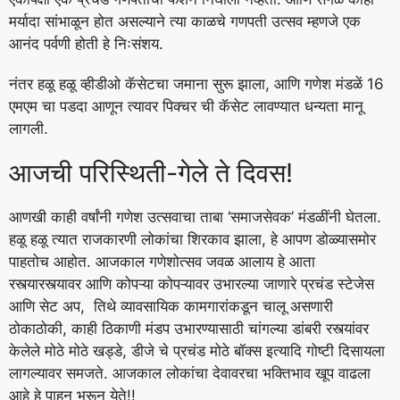
मर्यादा सांभाळून होत असल्याने त्या काळचे गणपती उत्सव म्हणजे एक
आनंद पर्वणी होती हे निःसंशय.
नंतर हळू हळू व्हीडीओ कॅसेटचा जमाना सुरू झाला, आणि गणेश मंडळें 16
एमएम चा पडदा आणून त्यावर पिक्चर ची कॅसेट लावण्यात धन्यता मानू
लागली.
आजची परिस्थिती-गेले ते दिवस!
आणखी काही वर्षांनी गणेश उत्सवाचा ताबा ‘समाजसेवक’ मंडळींनी घेतला.
हळू हळू त्यात राजकारणी लोकांचा शिरकाव झाला, हे आपण डोळ्यासमोर
पाहतोच आहोत. आजकाल गणेशोत्सव जवळ आलाय हे आता
रस्त्यारस्त्यावर आणि कोपऱ्या कोपऱ्यावर उभारल्या जाणारे प्रचंड स्टेजेस
आणि सेट अप, तिथे व्यावसायिक कामगारांकडून चालू असणारी
ठोकाठोकी, काही ठिकाणी मंडप उभारण्यासाठी चांगल्या डांबरी रस्त्यांवर
केलेले मोठे मोठे खड्डे, डीजे चे प्रचंड मोठे बॉक्स इत्यादि गोष्टी दिसायला
लागल्यावर समजते. आजकाल लोकांचा देवावरचा भक्तिभाव खूप वाढला
आहे हे पाहून भरून येते!!