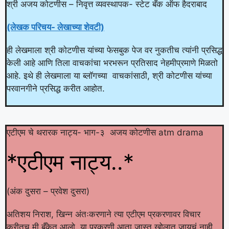
श्री अजय कोटणीस – निवृत्त व्यवस्थापक- स्टेट बँक ऑफ हैदराबाद
(लेखक परिचय- लेखाच्या शेवटी)
ही लेखमाला श्री कोटणीस यांच्या फेसबुक पेज वर नुकतीच त्यांनी प्रसिद्ध
केली आहे आणि तिला वाचकांचा भरभरून प्रतिसाद नेहमीप्रमाणे मिळतो
आहे. इथे ही लेखमाला या ब्लॉगच्या वाचकांसाठी, श्री कोटणीस यांच्या
परवानगीने प्रसिद्ध करीत आहोत.
एटीएम चे थरारक नाट्य- भाग-३ अजय कोटणीस atm drama
*एटीएम नाट्य..*
(अंक दुसरा – प्रवेश दुसरा)
अतिशय निराश, खिन्न अंतःकरणाने त्या एटीएम प्रकरणावर विचार
करीतच मी बँकेत आलो. या प्रकरणी आता जास्त खोलात जायचं नाही,