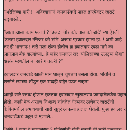
“अरेत्तिच्या मारी !” अविश्वासानं जमदाडेंकडे पाहत इन्स्पेक्टर खराटे
उद्गारले..
“आता ह्याला काय म्हणावं ? ‘उलटा चोर कोतवाल को डांटे’ च्या ऐवजी
‘उलटा हवालदार मॅनेजर को डांटे’ असाच प्रकार झाला हा..! अशी आहे
तर ही भानगड ! तरी मला शंका होतीच हा हवालदार एवढा मागे का
लागलाय बँक वाल्यांच्या.. हे बाहेर समजलं तर “पोलिसांच्या उलट्या बोंबा”
असंच म्हणतील ना सारे गावकरी ?”
हवालदार जमदाडे खाली मान घालून चुपचाप बसला होता. भीतीने व
शरमेने त्याच्या तोंडून एक शब्दही बाहेर पडत नव्हता.
आम्ही सारे स्तब्ध होऊन एकटक हवालदार खुशालराव जमदाडेंकडेच पहात
होतो. काही वेळ असाच निःशब्द शांततेत गेल्यावर ठाणेदार खराटेंनी
केबिनमधील संभाषणाची सारी सूत्रं आपल्या हातात घेतली. पुन्हा हवालदार
जमदाडेंकडे वळून ते म्हणाले..
“अरेरे..! काय हे खुशालराव ? पोलिसांची होती नव्हती ती सारी इज्जतच