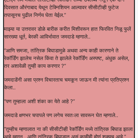
दिवसात औरंगाबाद येथून टेक्निशियन आल्यावर सीसीटीव्ही फुटेज
तपासूनच पुढील निर्णय घेता येईल.”
माझ्या या उत्तरावर डोळे बारीक करीत मिशीवरून हात फिरवित निळू फुलें
सारख्या धूर्त, बेरकी आविर्भावात जमदाडे म्हणाले..
“आणि समजा, तांत्रिक बिघाडामुळे अथवा अन्य काही कारणाने ते
रेकॉर्डिंग झालेच नसेल किंवा ते झालेले रेकॉर्डिंग अस्पष्ट, अंधुक असेल,
तर अशावेळी तुम्ही काय करणार ?”
जमदाडेंनी असा प्रश्न विचारताच चमकून जाऊन मी त्यांना प्रतिप्रश्न
केला..
“पण तुम्हाला अशी शंका का येते आहे ?”
जमदाडे क्षणभर चपापले पण लगेच स्वतःला सावरून घेत म्हणाले..
“तुम्हीच म्हणालात ना की सीसीटीव्ही रेकॉर्डिंग मध्ये तांत्रिक बिघाड झाला
आहे म्हणून.. आणि तांत्रिक बिघाडात असं काहीही होणं शक्यच आहे.”