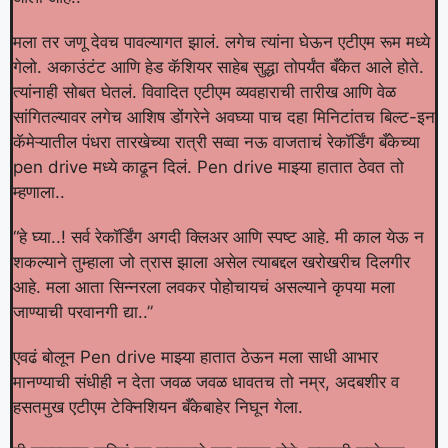
मला तर जणू देवच पावल्यागत झालं. लगेच त्यांना घेऊन एटीएम रूम मध्ये
गेलो. अकाउंटंट आणि हेड कॅशियर साहेब सुद्धा तोपर्यंत बँकेत आले होते.
त्यांनाही सोबत घेतलं. विवादित एटीएम व्यवहाराची तारीख आणि वेळ
सांगितल्यावर लगेच आशिष डोंगरेने अवघ्या पाच दहा मिनिटांतच बिल्ट-इन
कॅमेऱ्यातील पंधरा तारखेच्या रात्री सव्वा नऊ वाजताचं रेकॉर्डिंग बँकेच्या
pen drive मध्ये काढून दिलं. Pen drive माझ्या हातात ठेवत तो
म्हणाला..
“हे घ्या..! सर्व रेकॉर्डिंग अगदी क्लिअर आणि स्पष्ट आहे. मी काल येऊ न
शकल्याने तुम्हाला जो त्रास झाला असेल त्याबद्दल खरोखरीच दिलगीर
आहे. मला आता सिन्नरला लवकर पोहोचायचं असल्याने कृपया मला
जाण्याची परवानगी द्या..”
एवढं बोलून Pen drive माझ्या हातात ठेऊन मला साधी आभार
मानण्याची संधीही न देता जवळ जवळ धावतच तो नम्र, अदबशीर व
हसतमुख एटीएम टेक्निशियन बँकेबाहेर निघून गेला.