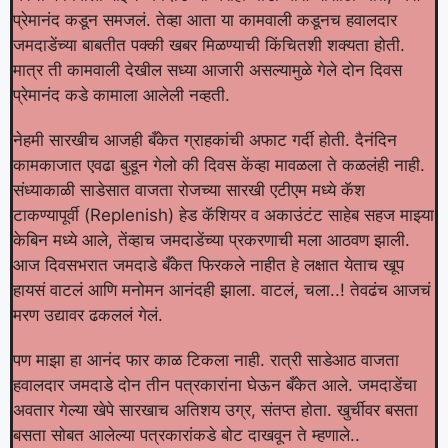
प्रेमानंद कडून समजलं. तेव्हा आता या कामवाली कडूनच हवालदार
जमदाडेंच्या बाबतीत पक्की खबर मिळण्याची किंचितशी शक्यता होती.
मात्र ती कामवाली देखील सध्या आजारी असल्यामुळे गेले दोन दिवस
प्रेमानंद कडे कामाला आलेली नव्हती.
नेहमी सारखीच आजही बँकेत ग्राहकांची अफाट गर्दी होती. दैनंदिन
कामकाजात एवढा बुडून गेलो की दिवस केंव्हा मावळला ते कळलंही नाही.
संध्याकाळी साडेसात वाजता रोजच्या सारखी एटीएम मध्ये कॅश
टाकण्यापूर्वी (Replenish) हेड कॅशियर व अकाउंटंट साहेब सहज माझ्या
केबिन मध्ये आले, तेंव्हाच जमदाडेंच्या प्रकरणाची मला आठवण झाली.
आज दिवसभरात जमदाडे बँकेत फिरकले नाहीत हे लक्षात येताच खूप
हायसं वाटलं आणि मनोमन आनंदही झाला. वाटलं, चला..! तेवढंच आजचं
मरण उद्यावर ढकललं गेलं.
पण माझा हा आनंद फार काळ टिकला नाही. रात्री साडेआठ वाजता
हवालदार जमदाडे दोन तीन पत्रकारांना घेऊन बँकेत आले. जमदाडेंचा
अवतार गेल्या खेपे सारखाच अतिशय उग्र, संतप्त होता. खुर्चीवर बसता
बसता सोबत आलेल्या पत्रकारांकडे बोट दाखवून ते म्हणाले..