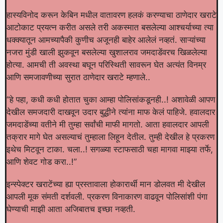
हास्यविनोद करून केबिन मधील वातावरण हलकं करण्याचा ठाणेदार खराटे
आटोकाट प्रयत्न करीत असले तरी अकस्मात बसलेल्या आश्चर्याच्या त्या
धक्क्यातून आमच्यापैकी कुणीच अजूनही बाहेर आलेलं नव्हतं. साऱ्यांच्या
नजरा मुंडी खाली झुकवून बसलेल्या खुशालराव जमदाडेंवरच खिळलेल्या
होत्या. आमची ती अवस्था बघून परिस्थिती सावरून घेत अत्यंत विनम्र
आणि समजावणीच्या सुरात ठाणेदार खराटे म्हणाले..
“हे पहा, कधी कधी होतात चुका आम्हा पोलिसांकडूनही..! अशावेळी आपण
देखील समजदारी दाखवून उदार बुद्धीने त्यांना माफ केलं पाहिजे. हवालदार
जमदाडेंच्या वतीने मी तुम्हा सर्वांची माफी मागतो. आता हवालदार आपली
तक्रार मागे घेत असल्याचं तुम्हाला लिहून देतील. तुम्ही देखील हे प्रकरण
इथेच मिटवून टाका. चला..! सगळ्या स्टाफसाठी चहा मागवा माझ्या तर्फे,
आणि शेवट गोड करा..!”
इन्स्पेक्टर खराटेंच्या ह्या प्रस्तावाला होकारार्थी मान डोलवत मी देखील
आपली मूक संमती दर्शवली. प्रकरण विनाकारण वाढवून पोलिसांशी पंगा
घेण्याची माझी आता अजिबातच इच्छा नव्हती.