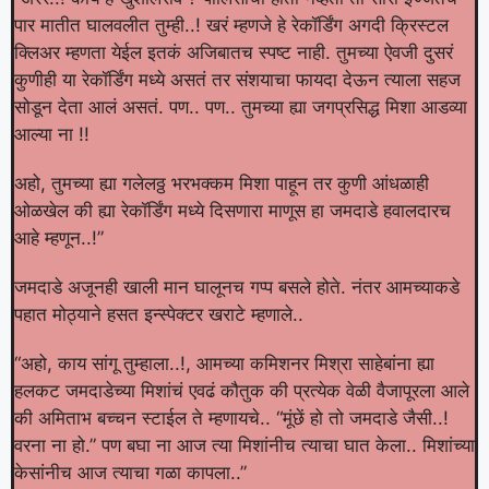
पार मातीत घालवलीत तुम्ही..! खरं म्हणजे हे रेकॉर्डिंग अगदी क्रिस्टल
क्लिअर म्हणता येईल इतकं अजिबातच स्पष्ट नाही. तुमच्या ऐवजी दुसरं
कुणीही या रेकॉर्डिंग मध्ये असतं तर संशयाचा फायदा देऊन त्याला सहज
सोडून देता आलं असतं. पण.. पण.. तुमच्या ह्या जगप्रसिद्ध मिशा आडव्या
आल्या ना !!
अहो, तुमच्या ह्या गलेलठ्ठ भरभक्कम मिशा पाहून तर कुणी आंधळाही
ओळखेल की ह्या रेकॉर्डिंग मध्ये दिसणारा माणूस हा जमदाडे हवालदारच
आहे म्हणून..!”
जमदाडे अजूनही खाली मान घालूनच गप्प बसले होते. नंतर आमच्याकडे
पहात मोठ्याने हसत इन्स्पेक्टर खराटे म्हणाले..
“अहो, काय सांगू तुम्हाला..!, आमच्या कमिशनर मिश्रा साहेबांना ह्या
हलकट जमदाडेच्या मिशांचं एवढं कौतुक की प्रत्येक वेळी वैजापूरला आले
की अमिताभ बच्चन स्टाईल ते म्हणायचे.. “मूंछें हो तो जमदाडे जैसी..!
वरना ना हो.” पण बघा ना आज त्या मिशांनीच त्याचा घात केला.. मिशांच्या
केसांनीच आज त्याचा गळा कापला..”