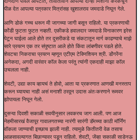
दाणदाण पावले आपटीत, तावातावाने आपल्या दोन्ही मिशांना करकचून
पीळ देत आपल्या पत्रकार मित्रांसह खुशालराव जमदाडे निघून गेले.
आणि डोकं गच्च धरून मी जागच्या जागी बसून राहिलो. या प्रकरणाची
कोंडी फुटता फुटत नव्हती. एकीकडे हवालदार जमदाडे विनाकारण इरेस
पेटून घाईला आले होते तर दुसरीकडे या संकटातून मार्ग काढण्याचे माझे
सारे प्रयत्न एक तर संपुष्टात आले होते किंवा लांबणीवर पडले होते.
शेवटचा निकराचा प्रयत्न म्हणून एटीएम टेक्निशियन श्री. डोंगरेंना
अनेकदा, अगदी वारंवार कॉल केला परंतु त्यांनी एकदाही माझा कॉल
उचलला नाही.
शेवटी, उद्या काय व्हायचं ते होवो, आता या प्रकरणात आणखी मनस्ताप
करून घ्यायचा नाही असं मनाशी ठरवून उदास अंतःकरणाने रूमवर
झोपायला निघून गेलो.
दुसऱ्या दिवशी सकाळी सवयीनुसार लवकरच जाग आली. पण आज
नेहमीसारखं वैजापूर गावालगतच्या नारंगी सारंगी डॅमच्या काठी मॉर्निंग
वॉकला जाण्याची इच्छाच झाली नाही. त्यामुळे कितीतरी वेळ तसाच
आळसावल्यागत बिछान्यावर पडून राहिलो. शेवटी, जेंव्हा सकाळी साडेनऊ