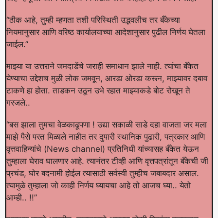
“ठीक आहे, तुम्ही म्हणता तशी परिस्थिती उद्भवलीच तर बँकेच्या
नियमानुसार आणि वरिष्ठ कार्यालयाच्या आदेशानुसार पुढील निर्णय घेतला
जाईल.”
माझ्या या उत्तराने जमदाडेंचे जराही समाधान झाले नाही. त्यांचा बँकेत
येण्याचा उद्देशच मुळी लोक जमवून, आरडा ओरडा करून, माझ्यावर दबाव
टाकणे हा होता. ताडकन उठून उभे रहात माझ्याकडे बोट रोखून ते
गरजले..
“बस झाला तुमचा वेळकाढूपणा ! उद्या सकाळी साडे दहा वाजता जर मला
माझे पैसे परत मिळाले नाहीत तर दुपारी स्थानिक पुढारी, पत्रकार आणि
वृत्तवाहिन्यांचे (News channel) प्रतिनिधी यांच्यासह बँकेत येऊन
तुम्हाला घेराव घालणार आहे. त्यानंतर टीव्ही आणि वृत्तपत्रांतून बँकेची जी
प्रचंड, घोर बदनामी होईल त्यासाठी सर्वस्वी तुम्हीच जबाबदार असाल.
त्यामुळे तुम्हाला जो काही निर्णय घ्यायचा आहे तो आजच घ्या.. येतो
आम्ही.. !!”