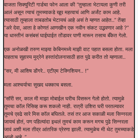
वाजता सिक्युरिटी गार्डचा फोन आला की “तुम्हाला भेटायला कुणी तरी
आलं असून त्याचं तुमच्याकडे खूप महत्वाचं आणि अर्जंट काम आहे.
त्यासाठी तुम्हाला ताबडतोब भेटायचं आहे असं ते म्हणत आहेत..” तेंव्हा
“अरे देवा, आता हे कोणतं आणखीन एक नवीन संकट उद्भवणार आहे ?”
या धास्तीनं कसंबसं घाईघाईत तोंडावर पाणी मारून तसाच बँकेत गेलो.
एक अनोळखी तरुण माझ्या केबिनमध्ये माझी वाट पहात बसला होता. मला
पाहताच सुहास्य मुद्रेने हस्तांदोलनासाठी हात पुढे करीत तो म्हणाला..
“सर, मी आशिष डोंगरे.. एटीएम टेक्निशियन.. !”
मला आश्चर्याचा सुखद धक्काच बसला.
“सॉरी सर, काल मी माझा मोबाईल घरीच विसरून गेलो होतो. त्यामुळे
तुमचा कॉल रिसिव्ह करू शकलो नाही. रात्री उशिरा घरी परतल्यावर
तुमचे एवढे सारे मिस कॉल बघितले. तसं तर आज सकाळी मला सिन्नरला
जायचं होतं, पण पहिल्यांदा इथलं तुमचं काम करून मगच पुढे सिन्नरला
जावं अशी मला तीव्र आंतरिक प्रेरणा झाली. त्यामुळेच मी थेट तुमच्याकडे
आलो आहे..”