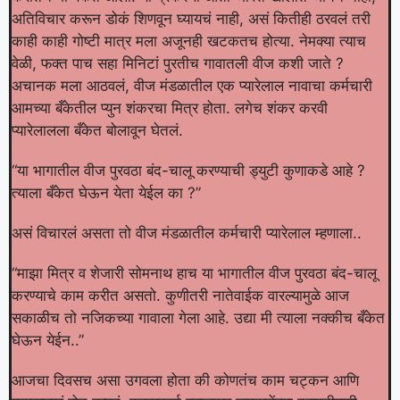
अतिविचार करून डोकं शिणवून घ्यायचं नाही, असं कितीही ठरवलं तरी
काही काही गोष्टी मात्र मला अजूनही खटकतच होत्या. नेमक्या त्याच
वेळी, फक्त पाच सहा मिनिटां पुरतीच गावातली वीज कशी जाते ?
अचानक मला आठवलं, वीज मंडळातील एक प्यारेलाल नावाचा कर्मचारी
आमच्या बँकेतील प्युन शंकरचा मित्र होता. लगेच शंकर करवी
प्यारेलालला बँकेत बोलावून घेतलं.
“या भागातील वीज पुरवठा बंद-चालू करण्याची ड्युटी कुणाकडे आहे ?
त्याला बँकेत घेऊन येता येईल का ?”
असं विचारलं असता तो वीज मंडळातील कर्मचारी प्यारेलाल म्हणाला..
“माझा मित्र व शेजारी सोमनाथ हाच या भागातील वीज पुरवठा बंद-चालू
करण्याचे काम करीत असतो. कुणीतरी नातेवाईक वारल्यामुळे आज
सकाळीच तो नजिकच्या गावाला गेला आहे. उद्या मी त्याला नक्कीच बँकेत
घेऊन येईन..”
आजचा दिवसच असा उगवला होता की कोणतंच काम चट्कन आणि