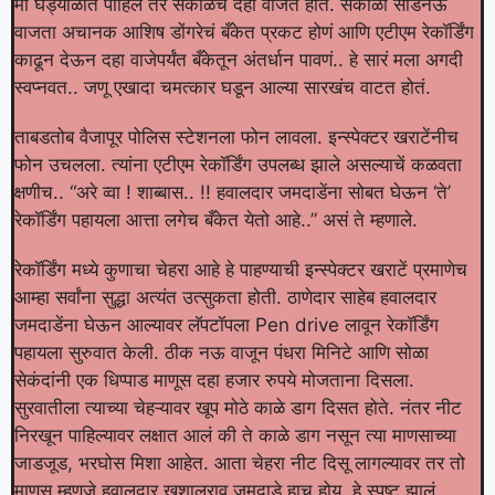
मी घड्याळात पाहिलं तर सकाळचे दहा वाजत होते. सकाळी साडेनऊ
वाजता अचानक आशिष डोंगरेचं बँकेत प्रकट होणं आणि एटीएम रेकॉर्डिंग
काढून देऊन दहा वाजेपर्यंत बँकेतून अंतर्धान पावणं.. हे सारं मला अगदी
स्वप्नवत.. जणू एखादा चमत्कार घडून आल्या सारखंच वाटत होतं.
ताबडतोब वैजापूर पोलिस स्टेशनला फोन लावला. इन्स्पेक्टर खराटेंनीच
फोन उचलला. त्यांना एटीएम रेकॉर्डिंग उपलब्ध झाले असल्याचें कळवता
क्षणीच.. “अरे व्वा ! शाब्बास.. !! हवालदार जमदाडेंना सोबत घेऊन ‘ते’
रेकॉर्डिंग पहायला आत्ता लगेच बँकेत येतो आहे..” असं ते म्हणाले.
रेकॉर्डिंग मध्ये कुणाचा चेहरा आहे हे पाहण्याची इन्स्पेक्टर खराटें प्रमाणेच
आम्हा सर्वांना सुद्धा अत्यंत उत्सुकता होती. ठाणेदार साहेब हवालदार
जमदाडेंना घेऊन आल्यावर लॅपटॉपला Pen drive लावून रेकॉर्डिंग
पहायला सुरुवात केली. ठीक नऊ वाजून पंधरा मिनिटे आणि सोळा
सेकंदांनी एक धिप्पाड माणूस दहा हजार रुपये मोजताना दिसला.
सुरवातीला त्याच्या चेहऱ्यावर खूप मोठे काळे डाग दिसत होते. नंतर नीट
निरखून पाहिल्यावर लक्षात आलं की ते काळे डाग नसून त्या माणसाच्या
जाडजूड, भरघोस मिशा आहेत. आता चेहरा नीट दिसू लागल्यावर तर तो
माणूस म्हणजे हवालदार खुशालराव जमदाडे हाच होय, हे स्पष्ट झालं.