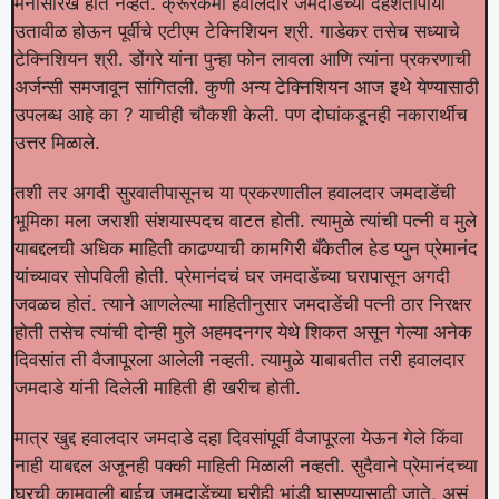
मनासारखं होत नव्हतं. क्रूरकर्मा हवालदार जमदाडेंच्या दहशतीपायी
उतावीळ होऊन पूर्वीचे एटीएम टेक्निशियन श्री. गाडेकर तसेच सध्याचे
टेक्निशियन श्री. डोंगरे यांना पुन्हा फोन लावला आणि त्यांना प्रकरणाची
अर्जन्सी समजावून सांगितली. कुणी अन्य टेक्निशियन आज इथे येण्यासाठी
उपलब्ध आहे का ? याचीही चौकशी केली. पण दोघांकडूनही नकारार्थीच
उत्तर मिळाले.
तशी तर अगदी सुरवातीपासूनच या प्रकरणातील हवालदार जमदाडेंची
भूमिका मला जराशी संशयास्पदच वाटत होती. त्यामुळे त्यांची पत्नी व मुले
याबद्दलची अधिक माहिती काढण्याची कामगिरी बँकेतील हेड प्युन प्रेमानंद
यांच्यावर सोपविली होती. प्रेमानंदचं घर जमदाडेंच्या घरापासून अगदी
जवळच होतं. त्याने आणलेल्या माहितीनुसार जमदाडेंची पत्नी ठार निरक्षर
होती तसेच त्यांची दोन्ही मुले अहमदनगर येथे शिकत असून गेल्या अनेक
दिवसांत ती वैजापूरला आलेली नव्हती. त्यामुळे याबाबतीत तरी हवालदार
जमदाडे यांनी दिलेली माहिती ही खरीच होती.
मात्र खुद्द हवालदार जमदाडे दहा दिवसांपूर्वी वैजापूरला येऊन गेले किंवा
नाही याबद्दल अजूनही पक्की माहिती मिळाली नव्हती. सुदैवाने प्रेमानंदच्या
घरची कामवाली बाईच जमदाडेंच्या घरीही भांडी घासण्यासाठी जाते, असं