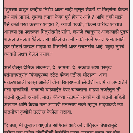
“तुमच्या कडून काहीच निरोप आला नाही म्हणून शेवटी या मित्रांना घेऊन
इथे यावं लागलं. तुमचा तपास केंव्हा पूर्ण होणार आहे ? आणि तुम्ही माझे
पैसे कधी परत करणार आहात ?, त्याची पक्की, फिक्स तारीख आत्ताच
आमच्या ह्या पत्रकार मित्रांसमोर सांगा. म्हणजे त्यानुसार आम्हालाही पुढचं
पाऊल उचलता येईल. तसं पाहिलं तर, मी नको नको म्हणत असतानाही
एक छोटसं पाऊल माझ्या या मित्रांनी आज उचललंच आहे. बहुदा तुमचं
त्याकडे लक्षच गेलेलं नसावं.”
असं बोलून दैनिक लोकमत, दै. सामना, दै. सकाळ अशा प्रमुख
वर्तमानपत्रांत “वैजापूरच्या स्टेट बँकेत एटीएम घोटाळा” अशा
मथळ्याखाली छापून आलेली दोन पॅराग्राफची छोटीशी बातमीच जमदाडेंनी
मला दाखविली. सकाळी घाईघाईत पेपर चाळताना माझ्या नजरेतून ती
बातमी सुटली असावी, मात्र बँकेच्या स्टाफने नक्कीच ती बातमी पाहिली
असणार आणि केवळ मला आणखी मनस्ताप नको म्हणून माझ्याकडे त्या
बातमीचा कुणीही उल्लेख केलेला नसावा.
“हे बघा, मी तुम्हाला यापूर्वीच सांगितलं आहे की तांत्रिक बिघाडामुळे
एटीएम रूम मधील सीसीटीव्ही रेकॉर्डिंग सध्या उपलब्ध नसून एक दोन