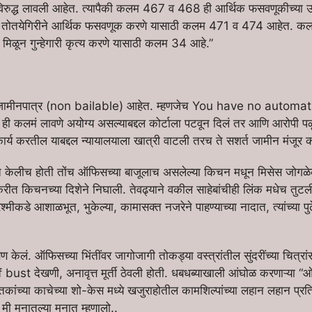
या विरुद्ध लावली आहेत. त्यापैकी कलम 467 व 468 ही आर्थिक फसवणूकीच्या उद
न तोतयेगिरीने आर्थिक फसवणूक करणे यासाठी कलम 471 व 474 आहेत. कल
मिळून गुन्हेगारी कृत्य करणे यासाठी कलम 34 आहे.”
ी अजामीनपात्र (non bailable) आहेत. म्हणजेच You have no automat
 ही कलमं लावणे अयोग्य असल्याबद्दल कोर्टाला पटवून दिलं तर आणि आरोपी पळू
र्य करतील याबद्दल न्यायालयाला खात्री वाटली तरच ते सशर्त जामीन मंजूर
 केलीच होती तोंच ऑफिसच्या बाजूलाच असलेल्या किचन मधून मिसेस जोगळेक
ीत किचनच्या दिशेने निघाली. तेवढ्याने वकील साहेबांचीही लिंक मधेच तुटल
श्मीकडे आशाळभूत, भुकेल्या, कामासक्त नजरेने पाहण्याच्या नादात, त्यांच्या पु
लं. ऑफिसच्या भिंतींवर जागोजागी तोकड्या वस्त्रांतील सुंदरींच्या चित्रां
lf bust देखणी, अनावृत्त मूर्ती ठेवली होती. धबधब्याखाली आंघोळ करणाऱ्या
्तकांच्या काचेच्या शो-केस मध्ये खजुराहोतील कामशिल्पांच्या लहान लहान प्रतिक
. मी मनातल्या मनात म्हणालो..