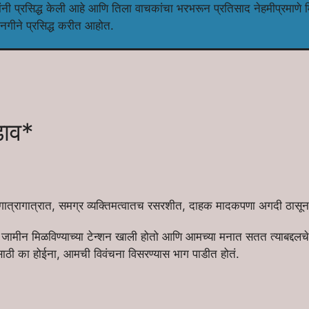
ांनी प्रसिद्ध केली आहे आणि तिला वाचकांचा भरभरून प्रतिसाद नेहमीप्रमाणे 
ानगीने प्रसिद्ध करीत आहोत.
डाव*
, गात्रागात्रात, समग्र व्यक्तिमत्वातच रसरशीत, दाहक मादकपणा अगदी ठासून
ामीन मिळविण्याच्या टेन्शन खाली होतो आणि आमच्या मनात सतत त्याबद्दलचे
भरासाठी का होईना, आमची विवंचना विसरण्यास भाग पाडीत होतं.