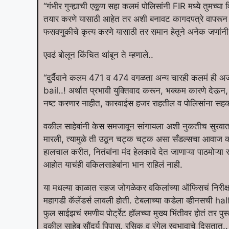
“गंभीर गुन्ह्याची एकूण सहा कलमं पोलिसांनी FIR मध्ये तुमच्
तयार करणे यासाठी आहेत तर अशी बनावट कागदपत्रे वापरू
फसवणुकीचे कृत्य करणे यासाठी तर समान हेतूने अनेक जणांनी 
एवढं बोलून किंचित थांबून ते म्हणाले..
“दुर्दैवाने कलम 471 व 474 वगळता अन्य चारही कलमं ह
bail..! अर्थात प्रभावी युक्तिवाद करून, भक्कम कारणे देऊन,
नष्ट करणार नाहीत, कारवाईस हजर राहतील व पोलिसांना सहका
वकील साहेबांनी केस समजावून सांगायला अशी नुकतीच सुरवात
मारली, त्यामुळे ती उठून चट्क चट्क असा सँडल्सचा आवाज कर
हालचाल करीत, नितंबांना मंद हेलकावे देत जाणाऱ्या पाठमोऱ्या र
आहोत याचंही वकिलसाहेबांना भान राहिलं नाही.
या मधल्या काळात सहज जोगळेकर वकिलांच्या ऑफिसचं निरीक्षण के
महागडी कॅलेंडर्स लावली होती. टेबलाच्या कडेला व्हीनसची ha
फुल साईझचं रमणीय पोर्ट्रेट हॉलच्या मुख्य भिंतीवर होतं तर पुस
वकील साहेब सौंदर्य पिपासू, रसिक व रंगेल स्वभावाचे दिसतात.