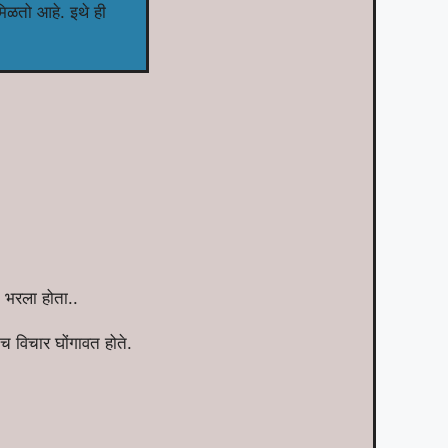
मिळतो आहे. इथे ही
 भरला होता..
च विचार घोंगावत होते.