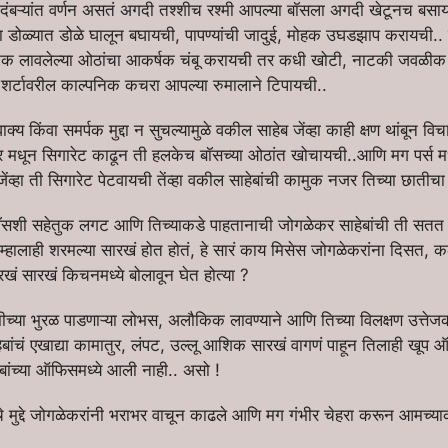
बऱ्यांत वर्णन असतं अगदी तश्शीच रश्मी आपल्या बॉसला अगदी खेटूनच बसायची
ांच्या डोळ्यात डोळे घालून बघायची, पापण्यांची जादुई, मोहक उघडझाप करायच
स्टिक लावलेल्या ओठांचा आकर्षक चंबू करायची तर कधी खोटी, नाटकी जवळी
 शर्टावरील काल्पनिक कचरा आपल्या रुमालाने टिपायची..
क्य किंवा समर्पक मुद्दा न सुचल्यामुळे वकील साहेब जेंव्हा काही क्षण थांबून विचार
र मधून सिगारेट काढून ती हलकेच बॉसच्या ओठांत खोचायची..आणि मग पर्स 
जेंव्हा ती सिगारेट पेटवायची तेंव्हा वकील साहेबांची कामुक नजर तिच्या छातीच
बॉसशी सहेतुक लगट आणि तिच्याकडे पाहतानाची जोगळेकर साहेबांची ती सतत व
्हालाही शरमल्या सारखं होत होतं, हे सारं काय मिसेस जोगळेकरांना दिसत,
सारखं सारखं किचनमध्ये बोलावून घेत होत्या ?
रश्मीच्या भुरळ पाडणाऱ्या लोभस, अलौकिक लावण्याने आणि तिच्या विलक्षण उत्
हेबांचं एखाद्या कामातुर, लंपट, उल्लू आशिक सारखं वागणं पाहून तिलाही खूप
ाहेबांच्या ऑफिसमध्ये आली नाही.. असो !
े मुद्दे जोगळेकरांनी भराभर वाचून काढले आणि मग गंभीर चेहरा करून आमच्याक