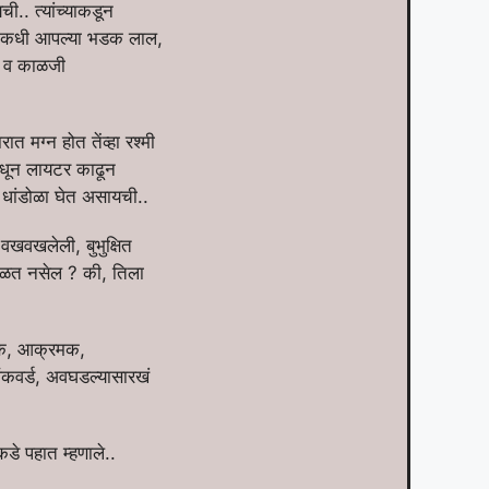
.. त्यांच्याकडून
ी.. कधी आपल्या भडक लाल,
क व काळजी
ात मग्न होत तेंव्हा रश्मी
मधून लायटर काढून
ा धांडोळा घेत असायची..
खवखलेली, बुभुक्षित
 कळत नसेल ? की, तिला
तेजक, आक्रमक,
 ऑकवर्ड, अवघडल्यासारखं
डे पहात म्हणाले..