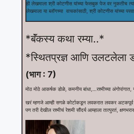
ही लेखमाला श्री कोटणीस यांच्या फेसबुक पेज वर नुकतीच त्य
लेखमाला या ब्लॉगच्या वाचकांसाठी, श्री कोटणीस यांच्या परव
*बॅंकस्य कथा रम्या..*
*स्थितप्रज्ञ आणि उलटलेला 
(भाग : 7)
मोठ मोठे आकर्षक डोळे, कमनीय बांधा,…रश्मीच्या अंगोपांगात
खरं म्हणजे आम्ही सगळे कोर्टाकडून लवकरात लवकर अटकपूर्व ज
पण तरी देखील रश्मीचं रेशमी सौंदर्य आम्हाला तात्पुरतं, क्षण