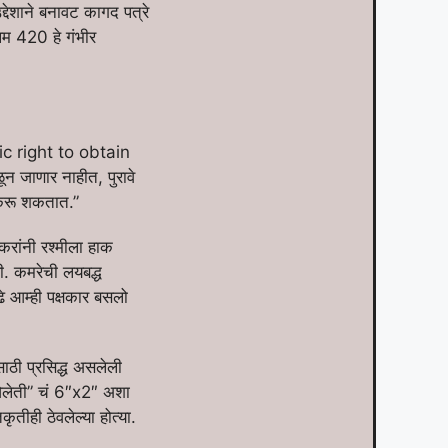
्देशाने बनावट कागद पत्रे
म 420 हे गंभीर
ic right to obtain
न जाणार नाहीत, पुरावे
 करू शकतात.”
रांनी रश्मीला हाक
ी. कमरेची लयबद्ध
ढे आम्ही पक्षकार बसलो
साठी प्रसिद्ध असलेली
 “ओलेती” चं 6″x2″ अशा
ृतीही ठेवलेल्या होत्या.