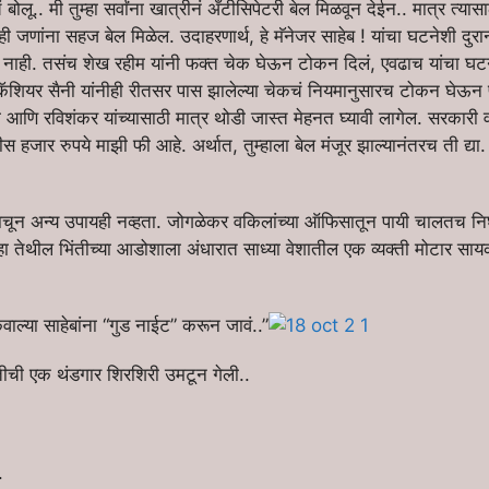
ं बोलू.. मी तुम्हा सर्वांना खात्रीनं अँटीसिपेटरी बेल मिळवून देईन.. मात्र त्यासाठ
 जणांना सहज बेल मिळेल. उदाहरणार्थ, हे मॅनेजर साहेब ! यांचा घटनेशी दुरान्
 नाही. तसंच शेख रहीम यांनी फक्त चेक घेऊन टोकन दिलं, एवढाच यांचा घ
 कॅशियर सैनी यांनीही रीतसर पास झालेल्या चेकचं नियमानुसारच टोकन घेऊन पे
ुमित्रा आणि रविशंकर यांच्यासाठी मात्र थोडी जास्त मेहनत घ्यावी लागेल. सरकार
ीस हजार रुपये माझी फी आहे. अर्थात, तुम्हाला बेल मंजूर झाल्यानंतरच ती द्
चून अन्य उपायही नव्हता. जोगळेकर वकिलांच्या ऑफिसातून पायी चालतच निघाल
ेंव्हा तेथील भिंतीच्या आडोशाला अंधारात साध्या वेशातील एक व्यक्ती मोटार स
ल्या साहेबांना “गुड नाईट” करून जावं..”
तीची एक थंडगार शिरशिरी उमटून गेली..
.