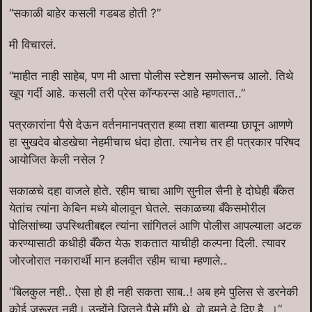
“सकाळी बाहेर कसली गडबड होती ?”
मी विचारलं.
“माहीत नाही साहेब, पण मी आत्ता पोलीस स्टेशन समोरूनच आलो. तिथे
खूप गर्दी आहे. कसली तरी प्रेस कॉन्फरन्स आहे म्हणतात..”
पत्रकारांना पैसे देऊन वर्तनमानपत्रात हव्या तशा बातम्या छापून आणणे
हा सुखदेव बोडखेचा नेहमीचाच धंदा होता. त्यानेच तर ही पत्रकार परिषद
आयोजित केली नसेल ?
सकाळचे दहा वाजले होते. रहीम चाचा आणि सुनील सैनी हे दोघेही बँकेत
येतांच त्यांना केबिन मध्ये बोलावून घेतले. सकाळच्या बँकेसमोरील
पोलिसांच्या उपस्थितीबद्दल त्यांना सांगितलं आणि पोलीस आपल्याला अटक
करण्यासाठी कधीही बँकेत येऊ शकतात याचीही कल्पना दिली. त्यावर
जोरजोरात नकारार्थी मान हलवीत रहीम चाचा म्हणाले..
“बिलकुल नही.. ऐसा हो ही नही सकता साब..! अब हमे पुलिस से डरनेकी
कोई जरूरत नही। उन्होंने जितने पैसे माँगे थे, वो हमने दे दिए है..।”