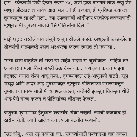
हाय.. एकेकाळी शिवी देऊन संज्या xx, अशी हाक मारणारे लोक संजू शेठ
म्हणून ओळखतात सायेब आता मला.. ! ही इज्जत, ही प्रतिष्ठा फकस्त
तुमच्यामुळे लाभली मला.. त्या उपकारांची थोडीफार परतफेड करण्यासाठी
म्हणूनच मी तुमच्या नावाचे पैसे पोलिसांना दिले..”
माझे घट्ट धरलेले पाय संजूने अजून सोडले नव्हते. अश्रूंनी डबडबलेल्या
डोळ्यांनी माझ्याकडे पहात थरथरत्या करुण स्वरात तो म्हणाला..
“मला काय वाट्टेल ती सजा द्या साहेब माझ्या या चुकीबद्दल.. पाहिजे तर
आजपासून मला बँकेत पायही ठेऊ देऊ नका.. पण कृपा करून माझ्या
हेतूबद्दल मनात शंका आणू नका.. तुमच्याबद्दल लई आपुलकी वाटते, खूप
श्रद्धा आणि आदर आहे तुमच्याबद्दल म्हणूनच पोलिसांच्या त्रासापासून
तुम्हाला वाचवण्यासाठी मी धावपळ करून, कसेबसे इकडून तिकडून थोडे
थोडे पैसे गोळा करून ते पोलिसांच्या तोंडावर फेकले..”
संजुच्या प्रामाणिक हेतुबद्दल कसलीच शंका नव्हती. त्याची कळकळ ही
खरीच होती. त्याचे खांदे धरून त्याला उठवीत म्हणालो..
“उठ संजू.. असा रडू नकोस! जा.. सगळ्यांसाठी फक्कडसा चहा करून