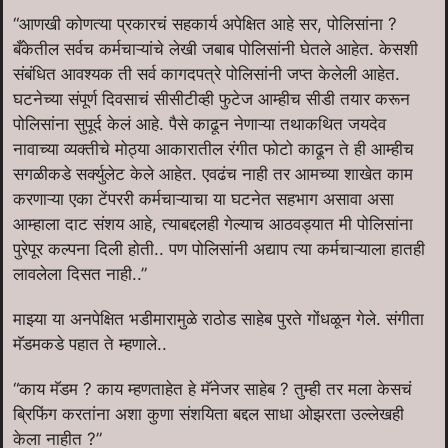
“आणखी कोणत्या प्रकारचं सहकार्य अपेक्षित आहे सर, पोलिसांना ?
बँकेतील सर्वच कर्मचाऱ्यांचे लेखी जबाब पोलिसांनी घेतले आहेत. केसशी
संबंधित आवश्यक ती सर्व कागदपत्रे पोलिसांनी जप्त केलेली आहेत.
घटनेच्या संपूर्ण दिवसाचं सीसीटीव्ही फुटेज आम्हीच सीडी तयार करून
पोलिसांना सुपूर्द केलं आहे. पैसे काढून नेणाऱ्या तथाकथित जयदेव
नावाच्या व्यक्तीचे मोठ्या आकारातील रंगीत फोटो काढून ते ही आम्हीच
सगळीकडे सर्क्युलेट केले आहेत. एवढंच नाही तर आमच्या शाखेत काम
करणाऱ्या एका टेंपररी कर्मचाऱ्याचा या घटनेत सहभाग असावा असा
आम्हाला दाट संशय आहे, त्याबद्दलही गेल्याच आठवड्यात मी पोलिसांना
पुरेपूर कल्पना दिली होती.. पण पोलिसांनी अद्याप त्या कर्मचाऱ्याला हातही
लावलेला दिसत नाही..”
माझ्या या अनपेक्षित भडीमारामुळे राठोड साहेब पुरते गोंधळून गेले. संगीता
मॅडमकडे पहात ते म्हणाले..
“काय मॅडम ? काय म्हणताहेत हे मॅनेजर साहेब ? तुम्ही तर मला केसचं
ब्रिफिंग करतांना अशा कुणा संशयिता बद्दल साधा ओझरता उल्लेखही
केला नाहीत ?”