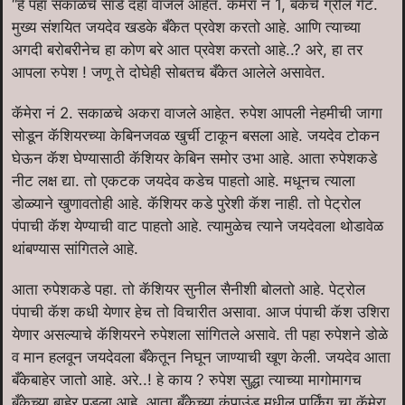
“हे पहा सकाळचे साडे दहा वाजले आहेत. कॅमेरा नं 1, बँकेचे ग्रील गेट.
मुख्य संशयित जयदेव खडके बँकेत प्रवेश करतो आहे. आणि त्याच्या
अगदी बरोबरीनेच हा कोण बरे आत प्रवेश करतो आहे..? अरे, हा तर
आपला रुपेश ! जणू ते दोघेही सोबतच बँकेत आलेले असावेत.
कॅमेरा नं 2. सकाळचे अकरा वाजले आहेत. रुपेश आपली नेहमीची जागा
सोडून कॅशियरच्या केबिनजवळ खुर्ची टाकून बसला आहे. जयदेव टोकन
घेऊन कॅश घेण्यासाठी कॅशियर केबिन समोर उभा आहे. आता रुपेशकडे
नीट लक्ष द्या. तो एकटक जयदेव कडेच पाहतो आहे. मधूनच त्याला
डोळ्याने खुणावतोही आहे. कॅशियर कडे पुरेशी कॅश नाही. तो पेट्रोल
पंपाची कॅश येण्याची वाट पाहतो आहे. त्यामुळेच त्याने जयदेवला थोडावेळ
थांबण्यास सांगितले आहे.
आता रुपेशकडे पहा. तो कॅशियर सुनील सैनीशी बोलतो आहे. पेट्रोल
पंपाची कॅश कधी येणार हेच तो विचारीत असावा. आज पंपाची कॅश उशिरा
येणार असल्याचे कॅशियरने रुपेशला सांगितले असावे. ती पहा रुपेशने डोळे
व मान हलवून जयदेवला बँकेतून निघून जाण्याची खूण केली. जयदेव आता
बँकेबाहेर जातो आहे. अरे..! हे काय ? रुपेश सुद्धा त्याच्या मागोमागच
बँकेच्या बाहेर पडला आहे. आता बँकेच्या कंपाउंड मधील पार्किंग चा कॅमेरा