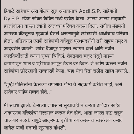
हिवाळे साहेबांचं असं बोलणं सुरु असतानांच Addl.S.P. साहेबांनी
Dy.S.P. मॅडम सोबत केबिन मध्ये प्रवेश केला. आल्या आल्या माझ्याशी
हस्तांदोलन करून त्यांनी स्वतःचा परिचय करून दिला. संगीता मॅडमनी
आमच्या बँकेतूनच गृहकर्ज घेतलं असल्यामुळे त्यांच्याशी आधीचाच परिचय
होता. ॲडिशनल एसपी साहेबांची वर्तणूक प्रथमदर्शनी तरी खूपच नम्र व
आदबशीर वाटली. त्यांचं वैजापूर शहरात स्वागत केलं आणि नवीन
कारकिर्दीसाठी त्यांना सुयश चिंतिलं. तेवढ्यात चतुर नंदूने माझ्या
कपाटातून शाल व श्रीफळ आणून टेबल वर ठेवलं. ते अर्पण करून नवीन
साहेबांचा छोटेखानी सत्कारही केला. चहा घेता घेता राठोड साहेब म्हणाले..
“तुम्ही पोलिसांना केसच्या तपासात योग्य ते सहकार्य करीत नाही, असं
ठाणेदार साहेब म्हणत होते..”
मी सावध झालो. केसच्या तपासास सुरवातही न करता ठाणेदार साहेब
अकारणच वरिष्ठांचा गैरसमज करून देत होते. आता जास्त मऊ राहून
चालणार नव्हतं. यापुढे आक्रमक वृत्ती धारण करूनच स्वसंरक्षण करावं
लागेल याची मनाशी खूणगाठ बांधली.