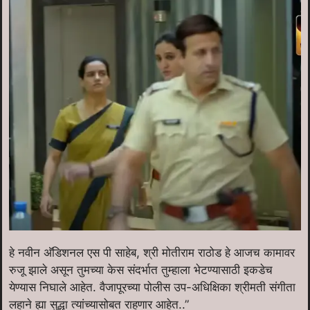
हे नवीन अ‍ॅडिशनल एस पी साहेब, श्री मोतीराम राठोड हे आजच कामावर
रुजू झाले असून तुमच्या केस संदर्भात तुम्हाला भेटण्यासाठी इकडेच
येण्यास निघाले आहेत. वैजापूरच्या पोलीस उप-अधिक्षिका श्रीमती संगीता
लहाने ह्या सुद्धा त्यांच्यासोबत राहणार आहेत..”