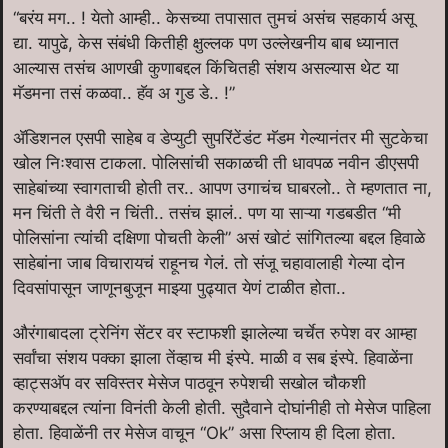
“बरंय मग.. ! येतो आम्ही.. केसच्या तपासात तुमचं असंच सहकार्य असू
द्या. यापुढे, केस संबंधी कितीही क्षुल्लक पण उल्लेखनीय बाब ध्यानात
आल्यास तसंच आणखी कुणाबद्दल किंचितही संशय असल्यास थेट या
मॅडमना तसं कळवा.. हॅव अ गुड डे.. !”
ॲडिशनल एसपी साहेब व डेप्युटी सुपरिंटेंडंट मॅडम गेल्यानंतर मी सुटकेचा
खोल निःश्वास टाकला. पोलिसांची सकाळची ती धावपळ नवीन डीएसपी
साहेबांच्या स्वागताची होती तर.. आपण उगाचंच घाबरलो.. ते म्हणतात ना,
मन चिंती ते वैरी न चिंती.. तसंच झालं.. पण या साऱ्या गडबडीत “मी
पोलिसांना त्यांची दक्षिणा पोचती केली” असं खोटं सांगितल्या बद्दल हिवाळे
साहेबांना जाब विचारायचं राहूनच गेलं. तो संजू चहावालाही गेल्या दोन
दिवसांपासून जाणूनबुजून माझ्या पुढ्यात येणं टाळीत होता..
औरंगाबादला ट्रेनिंग सेंटर वर स्टाफशी झालेल्या चर्चेत रुपेश वर आम्हा
सर्वांचा संशय पक्का झाला तेंव्हाच मी इंस्पे. माळी व सब इंस्पे. हिवाळेंना
व्हाट्सअ‍ॅप वर सविस्तर मेसेज पाठवून रुपेशची सखोल चौकशी
करण्याबद्दल त्यांना विनंती केली होती. सुदैवाने दोघांनीही तो मेसेज पाहिला
होता. हिवाळेंनी तर मेसेज वाचून “Ok” असा रिप्लाय ही दिला होता.