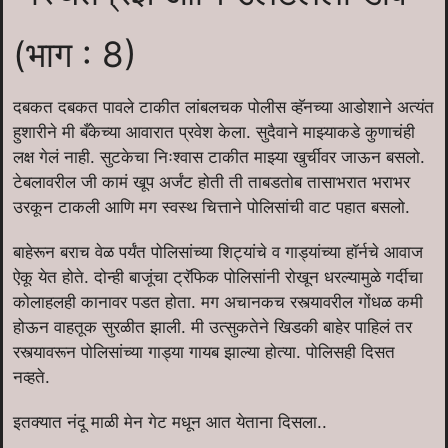
(भाग : 8)
दबकत दबकत पावले टाकीत लांबलचक पोलीस व्हॅनच्या आडोशाने अत्यंत
हुशारीने मी बँकेच्या आवारात प्रवेश केला. सुदैवाने माझ्याकडे कुणाचंही
लक्ष गेलं नाही. सुटकेचा निःश्वास टाकीत माझ्या खुर्चीवर जाऊन बसलो.
टेबलावरील जी कामं खूप अर्जंट होती ती ताबडतोब तासाभरात भराभर
उरकून टाकली आणि मग स्वस्थ चित्ताने पोलिसांची वाट पहात बसलो.
बाहेरून बराच वेळ पर्यंत पोलिसांच्या शिट्यांचे व गाड्यांच्या हॉर्नचे आवाज
ऐकू येत होते. दोन्ही बाजूंचा ट्रॅफिक पोलिसांनी रोखून धरल्यामुळे गर्दीचा
कोलाहलही कानावर पडत होता. मग अचानकच रस्त्यावरील गोंधळ कमी
होऊन वाहतूक सुरळीत झाली. मी उत्सुकतेने खिडकी बाहेर पाहिलं तर
रस्त्यावरून पोलिसांच्या गाड्या गायब झाल्या होत्या. पोलिसही दिसत
नव्हते.
इतक्यात नंदू माळी मेन गेट मधून आत येताना दिसला..