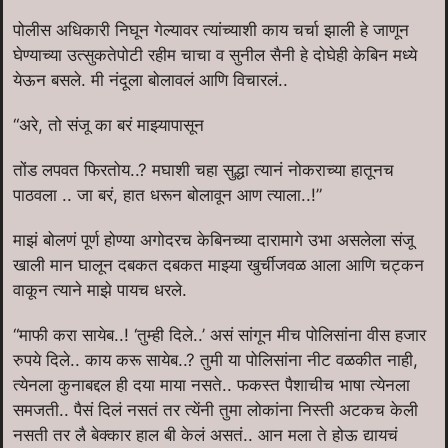
पोलीस अधिकारी निघून गेल्यावर त्यांच्याशी काय चर्चा झाली हे जाणून
घेण्याच्या उत्सुकतेपोटी रहीम चाचा व सुनील सैनी हे दोघेही केबिन मध्ये
येऊन बसले. मी नंदूला बोलावलं आणि विचारलं..
“अरे, तो संजू का बरं माझ्यापासून
तोंड लपवत फिरतोय..? मघाशी चहा सुद्धा त्यानं नोकराच्या हातूनच
पाठवला .. जा बरं, हात धरून बोलावून आण त्याला..!”
माझं बोलणं पूर्ण होण्या अगोदरच केबिनच्या दारामागे उभा असलेला संजू
खाली मान घालून दबकत दबकत माझ्या खुर्चीजवळ आला आणि चट्कन
वाकून त्याने माझे पायच धरले.
“माफी करा सायेब..! ‘तुम्ही दिले..’ असं सांगून मीच पोलिसांना वीस हजार
रुपये दिले.. काय करू सायेब..? तुमी या पोलिसांना नीट वळकीत नाही,
त्येनला कुनाबद्दल ही दया माया नसते.. फकस्त पैशाचीच भाषा त्येनला
समजती.. पैसं दिलं नसतं तर त्येंनी तुमा लोकांना निस्ती अटकच केली
नसती तर लै बेक्कार हाल बी केलं असतं.. आन मला ते होऊ द्यायचं